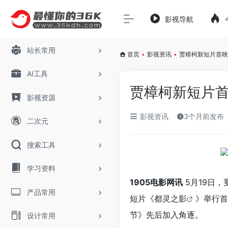
影视导航
站长常用
首页
•
影视资讯
•
贾樟柯新短片首映
AI工具
贾樟柯新短片首
影视资源
影视资讯
3个月前发布
二次元
搜索工具
学习资料
1905电影网讯
5月19日，
产品常用
短片《
都灵之影
》举行首
节》先后加入角逐。
设计常用