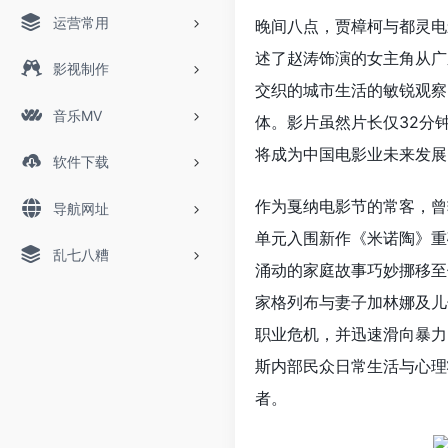
运营常用
晚间八点，贾樟柯与都灵电
述了赵涛饰演的女主角从广
影视制作
交织的城市生活的敏锐观察
音乐MV
体。影片虽然片长仅32分
将成为中国电影业未来发展
软件下载
作为戛纳电影节的常客，曾
导航网址
单元入围新作《米诺陶》重
乱七八糟
涌动的家庭故事巧妙挪移至
家格列布与妻子加林娜及儿
职业危机，并迅速滑向暴力
斯内部民众日常生活与心理
者。