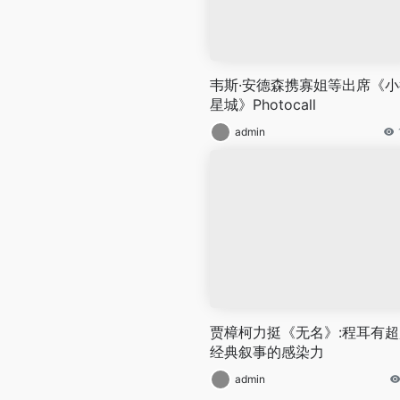
韦斯·安德森携寡姐等出席《小
星城》Photocall
admin
贾樟柯力挺《无名》:程耳有超
经典叙事的感染力
admin