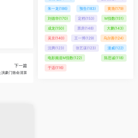
朱一龙
(186)
预告
(183)
黄渤
(179)
刘德华
(170)
定档
(153)
M指数
(151)
成龙
(150)
票房
(148)
大鹏
(143)
吴京
(140)
王一博
(129)
乌尔善
(124)
沈腾
(123)
张艺谋
(123)
漫威
(122)
电影频道M指数
(122)
陈思诚
(118)
下一篇
于适
(116)
上演豪门致命清算