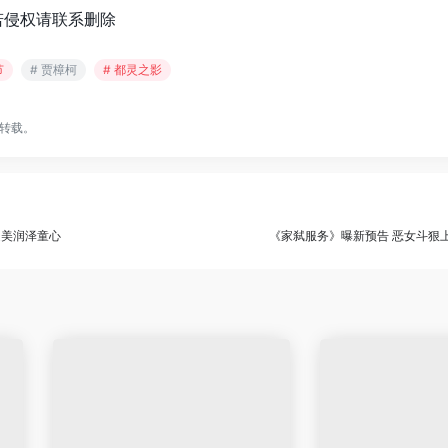
若侵权请联系删除
节
# 贾樟柯
# 都灵之影
转载。
之美润泽童心
《家弑服务》曝新预告 恶女斗狠