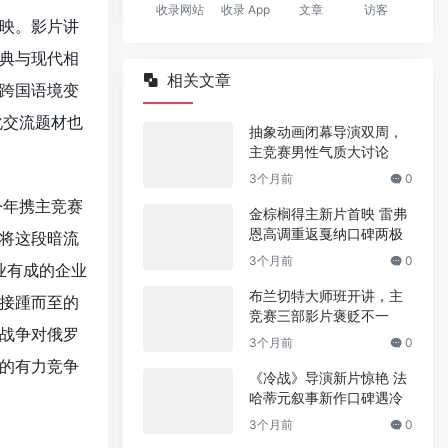
收录网站
收录 App
文章
访客
映。影片讲
典与现代相
相关文章
跨国语境变
化交流题材也
抽象动画闭幕导演双周，
主竞赛男性气质大讨论
3个月前
0
今年携主竞赛
金棕榈得主新片首映 雷弗
恩高调重返戛纳口碑两极
将这段暗流
3个月前
0
业有成的企业
布兰切特大师班开讲，主
接踵而至的
竞赛三部影片褒贬不一
战争对俄罗
3个月前
0
的有力竞争
《冷战》导演新片惊艳 法
哈蒂元叙事新作口碑遇冷
3个月前
0