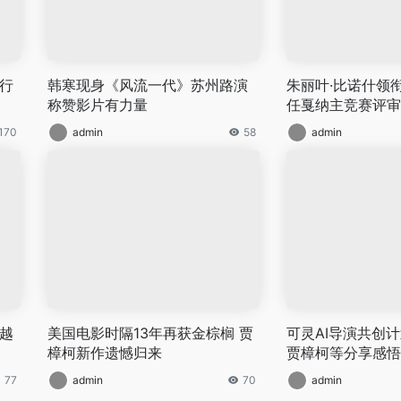
行
韩寒现身《风流一代》苏州路演
朱丽叶·比诺什领
称赞影片有力量
任戛纳主竞赛评审
170
admin
58
admin
越
美国电影时隔13年再获金棕榈 贾
​可灵AI导演共创
樟柯新作遗憾归来
贾樟柯等分享感悟
77
admin
70
admin