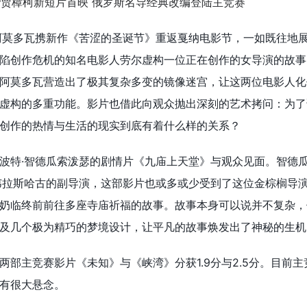
阿莫多瓦携新作《苦涩的圣诞节》重返戛纳电影节，一如既往地
陷创作危机的知名电影人劳尔虚构一位正在创作的女导演的故事
阿莫多瓦营造出了极其复杂多变的镜像迷宫，让这两位电影人化
虚构的多重功能。影片也借此向观众抛出深刻的艺术拷问：为了
创作的热情与生活的现实到底有着什么样的关系？
波特·智德瓜索泼瑟的剧情片《九庙上天堂》与观众见面。智德
韦拉斯哈古的副导演，这部影片也或多或少受到了这位金棕榈导
奶临终前前往多座寺庙祈福的故事。故事本身可以说并不复杂，
及几个极为精巧的梦境设计，让平凡的故事焕发出了神秘的生机
部主竞赛影片《未知》与《峡湾》分获1.9分与2.5分。目前主
有很大悬念。