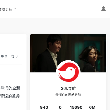
导航切换
0
0
导演的全新
36k导航
最懂你的网站导航
苦涩的圣诞
940
0
15690
6M