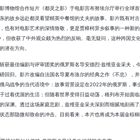
影博物馆合作短片《都灵之影》于电影宫布努埃尔厅举行全球首
东的故乡远赴都灵看望精英中餐馆的丈夫的故事。影片既有对古
，也有对电影艺术的深情致敬，更是贾樟柯异乡叙事的一种新的
钟，但收获了中外观众颇为热烈的反响。毫无疑问，这种跨国文
的潜在方向。
斩获最佳编剧与评审团奖的俄罗斯名导安德烈·兹维亚金采夫，
磅回归。影片改编自法国名导夏布洛尔的经典之作《不忠》，并
俄乌战争的当代语境中：故事背景设定在2022年的俄罗斯，事
子过着优渥的生活；但随着世界变得日益动荡，格列布开始面临
的深渊。透过这场家庭悲剧，兹维亚金采夫深刻而细腻地刻画了
状态那隐微却致命的冲击。目前看来，本片也将成为本届金棕榈