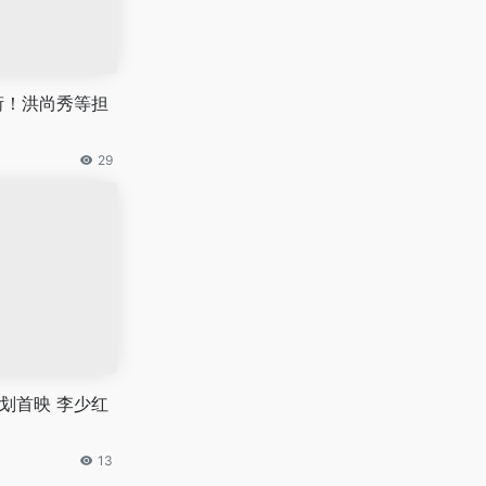
衔！洪尚秀等担
29
计划首映 李少红
13