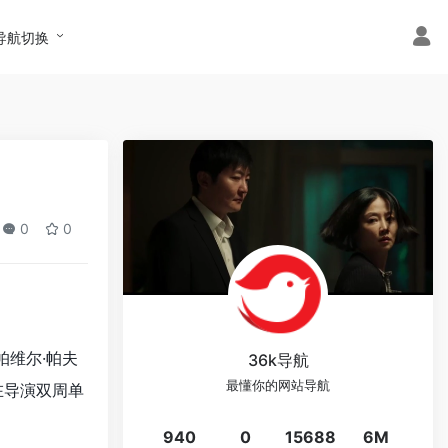
导航切换
0
0
帕维尔·帕夫
36k导航
最懂你的网站导航
在导演双周单
940
0
15688
6M