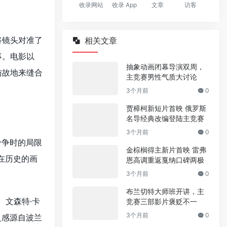
收录网站
收录 App
文章
访客
将镜头对准了
相关文章
事。电影以
抽象动画闭幕导演双周，
访故地来缝合
主竞赛男性气质大讨论
3个月前
0
贾樟柯新短片首映 俄罗斯
名导经典改编登陆主竞赛
3个月前
0
纷争时的局限
金棕榈得主新片首映 雷弗
困在历史的画
恩高调重返戛纳口碑两极
3个月前
0
布兰切特大师班开讲，主
、文森特·卡
竞赛三部影片褒贬不一
3个月前
0
灵感源自波兰