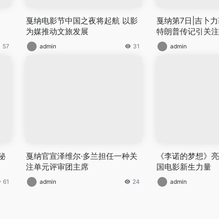
戛纳电影节中国之夜将起航 以影
戛纳第7日|吉卜
为媒推动文旅发展
特朗普传记引关注
57
admin
31
admin
秘
戛纳官宣泽维尔·多兰担任一种关
《李诺的梦想》亮
注单元评审团主席
国电影新生力量
61
admin
24
admin