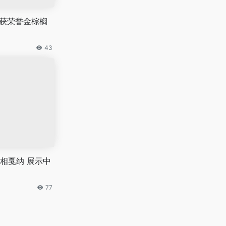
力获荣誉金棕榈
43
相戛纳 展示中
77