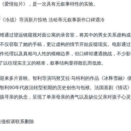
《爱情短片》，是一次具有元叙事特性的实验。
维通过望远镜窥视对面公寓的录音室，将其中的男女关系虚构成
不仅窃取了她的手稿，更让虚构的情节开始反噬现实。电影通过
作伦理以及真相与人性的模糊边界，但口碑却遭遇挑战，不少影
失了以往现实主义的精准，叙事结构显得散乱而低效。
迎来多片首映。智利导演玛努艾拉·马特利的作品《冰释雪融》
智利90年代政治转型初期的历史创伤与包袱。法国喜剧《情话
孩寻亲的执念，呈现了单亲母亲的勇气以及缺位父亲对孩子心灵
若侵权请联系删除