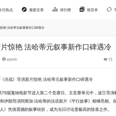
今日热点
最新文章
排行榜
留言本
惊艳 法哈蒂元叙事新作口碑遇冷
片惊艳 法哈蒂元叙事新作口碑遇冷
admin
13
，第79届戛纳电影节进入第二个竞赛日。主竞赛单元中，波兰导演
和伊朗导演阿斯加·法哈蒂的法语新片《平行故事》相继亮相。
人》凭借震撼的叙事转折，成为当日讨论度极高的惊喜之作。