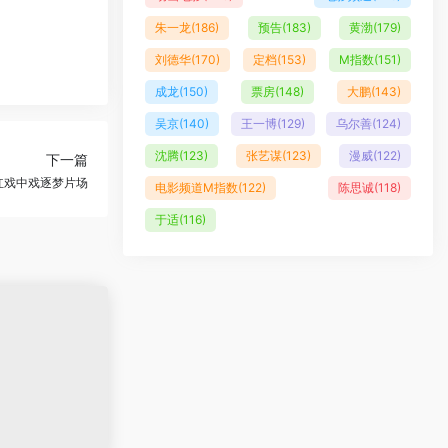
朱一龙
(186)
预告
(183)
黄渤
(179)
刘德华
(170)
定档
(153)
M指数
(151)
成龙
(150)
票房
(148)
大鹏
(143)
吴京
(140)
王一博
(129)
乌尔善
(124)
沈腾
(123)
张艺谋
(123)
漫威
(122)
下一篇
红戏中戏逐梦片场
电影频道M指数
(122)
陈思诚
(118)
于适
(116)