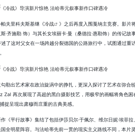
·帕夫里科夫斯基继《
冷战
》之后再度入围戛纳主竞赛。影片
斯·齐施勒 饰）与其长女埃丽卡·曼（桑德拉·惠勒饰）的传记故
，讲述了这对父女在一场跨越分裂德国的公路旅行中，试图通过重
。
仅勾勒出艺术家在政治旋涡中的挣扎，更深入探讨了艺术在弥合
asz Zal 再次展现了高超的黑白摄影技艺，用极窄的画幅将角色
捕捉呈现出肃穆而庄重的古典美感。
新作《平行故事》集结了包括伊莎贝尔·于佩尔、维尔日妮·埃菲拉
法国全明星阵容。与法哈蒂先前一贯的现实主义路线不同，本片