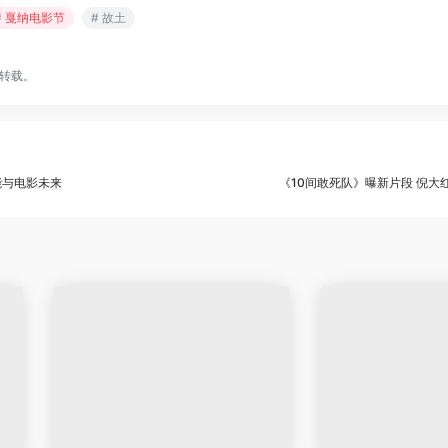
# 戛纳电影节
# 故土
转载。
能与电影未来
《10间敢死队》曝新片段 倪大