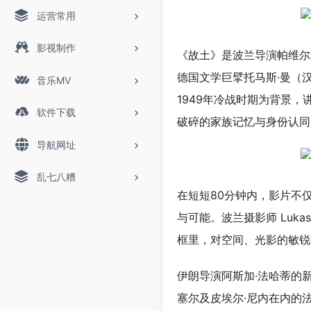
运营常用
影视制作
《故土》是波兰导演帕维尔
德国文学巨擘托马斯·曼（汉
音乐MV
1949年冷战时期为背景
软件下载
破碎的家族记忆与身份认同
导航网址
乱七八糟
在短短80分钟内，影片不
与可能。波兰摄影师 Luk
框里，对空间、光影的敏锐
伊朗导演阿斯加·法哈蒂的
塞尔及皮埃尔·尼内在内的