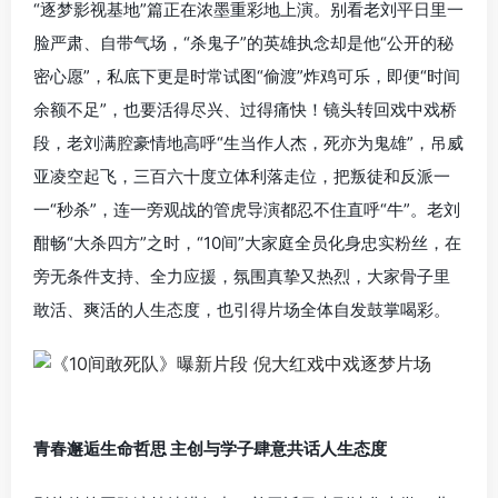
“逐梦影视基地”篇正在浓墨重彩地上演。别看老刘平日里一
脸严肃、自带气场，“杀鬼子”的英雄执念却是他“公开的秘
密心愿”，私底下更是时常试图“偷渡”炸鸡可乐，即便“时间
余额不足”，也要活得尽兴、过得痛快！镜头转回戏中戏桥
段，老刘满腔豪情地高呼“生当作人杰，死亦为鬼雄”，吊威
亚凌空起飞，三百六十度立体利落走位，把叛徒和反派一
一“秒杀”，连一旁观战的管虎导演都忍不住直呼“牛”。老刘
酣畅“大杀四方”之时，“10间”大家庭全员化身忠实粉丝，在
旁无条件支持、全力应援，氛围真挚又热烈，大家骨子里
敢活、爽活的人生态度，也引得片场全体自发鼓掌喝彩。
青春邂逅生命哲思 主创与学子肆意共话人生态度