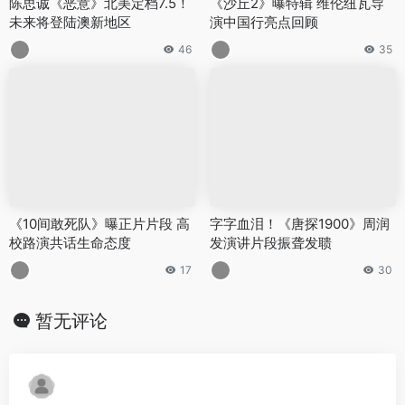
陈思诚《恶意》北美定档7.5！
《沙丘2》曝特辑 维伦纽瓦导
未来将登陆澳新地区
演中国行亮点回顾
46
35
《10间敢死队》曝正片片段 高
字字血泪！《唐探1900》周润
校路演共话生命态度
发演讲片段振聋发聩
17
30
暂无评论