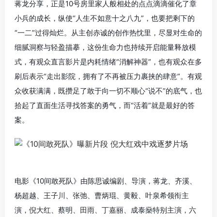
蒋龙分享，正是10号房里家人般相处的点点滴滴催化了章
小兵的成长，纵使“人生不如意十之八九”，也要把剩下的
“一二”过得灿烂。从主创赤诚的创作热忱里，尽显对生命的
细腻洞察与轻盈描摹，这份生命力也持续开启能量释放模
式，有观众直言影片是内耗情绪“消解神器”，也有观众在多
刷后表示“走出影院，拥有了不再被压力裹挟的肆意”。有观
众收获满满，既攒足了敢于向一切不顺心“说不”的底气，也
拾起了直面生活寻找答案的勇气，而“活着”就是最好的答
案。
电影《10间敢死队》由陈思诚编剧、导演，蒋龙、齐溪、
杨超越、王子川、张弛、曹炳琨、黄毅、叶泉希领衔主
演，倪大红、蔡明、田雨、丁嘉丽、成泰燊特别主演，六