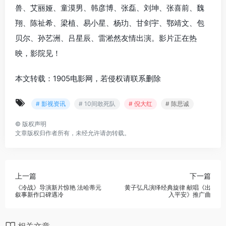
兽、艾丽娅、童漠男、韩彦博、张磊、刘坤、张喜前、魏
翔、陈祉希、梁植、易小星、杨玏、甘剑宇、鄂靖文、包
贝尔、孙艺洲、吕星辰、雷淞然友情出演。影片正在热
映，影院见！
本文转载：1905电影网，若侵权请联系删除
# 影视资讯
# 10间敢死队
# 倪大红
# 陈思诚
©
版权声明
文章版权归作者所有，未经允许请勿转载。
上一篇
下一篇
《冷战》导演新片惊艳 法哈蒂元
黄子弘凡演绎经典旋律 献唱《出
叙事新作口碑遇冷
入平安》推广曲
相关文章