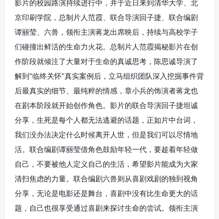
影片的校园路演持续进行中，并于近日来到清华大学、北
京印刷学院，总制片人范霞、联合导演回子捷、联合编剧
谭丽莹、六兽，领衔主演蒋龙出席映后，持续与高校学子
们碰撞出鲜活的生命力火花。总制片人范霞揭秘影片在创
作阶段就倾注了大量对于生命的真诚思考，陈思诚导演了
解到“临终关怀”真实案例后，立马组织团队深入挖掘事件背
后最真实的细节、最纯粹的情感，章小兵的饰演者蒋龙也
在剧本阶段就开始创作角色。影片的联合导演回子捷坦诚
分享，生死是每个人都无法逃避的话题，正如片中台词，
我们没办法决定什么时候离开人世，但是我们可以尽情地
活。联合编剧谭丽莹借角色鼓励年轻一代，要趁着年轻做
自己，不要被他人定义自己的生活，希望影片能成为大家
清扫焦虑的力量。联合编剧六兽则从喜剧戏剧的独到视角
分享，无论是电影还是舞台，喜剧中没有比生命更大的话
题，自己也很享受通过喜剧来探讨生命的尝试。领衔主演