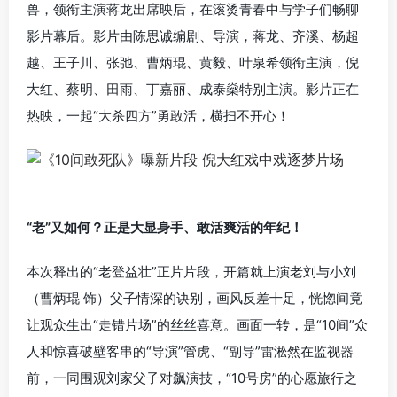
兽，领衔主演蒋龙出席映后，在滚烫青春中与学子们畅聊
影片幕后。影片由陈思诚编剧、导演，蒋龙、齐溪、杨超
越、王子川、张弛、曹炳琨、黄毅、叶泉希领衔主演，倪
大红、蔡明、田雨、丁嘉丽、成泰燊特别主演。影片正在
热映，一起“大杀四方”勇敢活，横扫不开心！
“老”又如何？正是大显身手、敢活爽活的年纪！
本次释出的“老登益壮”正片片段，开篇就上演老刘与小刘
（曹炳琨 饰）父子情深的诀别，画风反差十足，恍惚间竟
让观众生出“走错片场”的丝丝喜意。画面一转，是“10间”众
人和惊喜破壁客串的“导演”管虎、“副导”雷淞然在监视器
前，一同围观刘家父子对飙演技，“10号房”的心愿旅行之