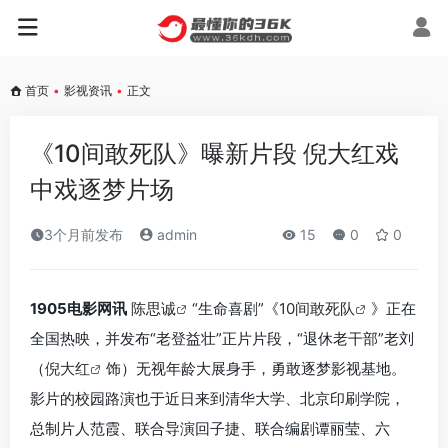
首页
•
影视资讯
•
正文
《10间敢死队》曝新片段 倪大红戏
中戏逐梦片场
3个月前发布
admin
15
0
0
1905电影网讯
陈思诚
“生命喜剧”《
10间敢死队
》正在
全国热映，并发布“老登益壮”正片片段，“退休老干部”老刘
（
倪大红
饰）无视年龄大展身手，勇敢逐梦影视基地。
影片的校园路演也于近日来到清华大学、北京印刷学院，
总制片人范霞、联合导演回子捷、联合编剧谭丽莹、六