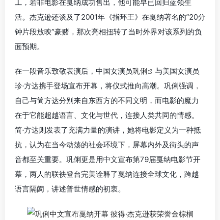
工，若非电影在戛纳成功售出，他可能早已回归蓝领生
活。杰克逊还谈及了2001年《指环王》在戛纳著名的“20分
钟片段放映”豪赌，那次亮相扭转了当时外界对该系列的负
面预期。
在一段音乐致敬表演后，中国女演员
巩俐
与美国女演员
珍·方达携手登场宣布开幕，将仪式推向高潮。巩俐强调，
自己与简方达分别来自东西方的不同文明，而电影的魔力
在于它能超越语言、文化与世代，连接人类共同的情感。
简·方达则发表了充满力量的演讲，她将电影定义为一种抵
抗，认为在当今动荡的社会环境下，屏幕内外及街头的声
音都至关重要。巩俐更是用中文宣布第79届戛纳电影节开
幕，两人的联袂登台完美诠释了戛纳连接全球文化，跨越
语言隔阂，讲述普世情感的初衷。