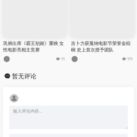
巩俐出席《霸王别姬》重映 女
吉卜力获戛纳电影节荣誉金棕
性电影亮相主竞赛
榈 史上首次授予团队
11
111
暂无评论