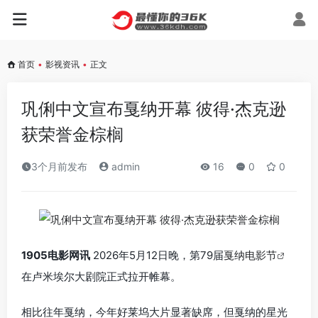
首页
•
影视资讯
•
正文
巩俐中文宣布戛纳开幕 彼得·杰克逊
获荣誉金棕榈
3个月前发布
admin
16
0
0
1905电影网讯
2026年5月12日晚，第79届
戛纳电影节
在卢米埃尔大剧院正式拉开帷幕。
相比往年戛纳，今年好莱坞大片显著缺席，但戛纳的星光