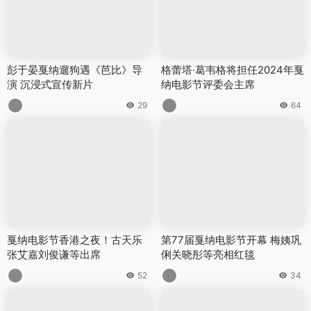
彭于晏戛纳遛狗遇《芭比》导
格蕾塔·葛韦格将担任2024年戛
演 沉浸式宣传新片
纳电影节评委会主席
29
64
戛纳电影节香港之夜！古天乐
第77届戛纳电影节开幕 梅姨巩
张艾嘉刘俊谦等出席
俐关晓彤等亮相红毯
52
34