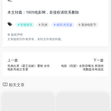
本文转载：1905电影网，若侵权请联系删除
# 影视资讯
# 巩俐
# 彼得·杰克逊
# 戛纳电影节
©
版权声明
文章版权归作者所有，未经允许请勿转载。
上一篇
下一篇
巩俐出席《霸王别姬》重映 女性
电影《四渡》全阵容曝光 再现绝
电影亮相主竞赛
境翻盘传奇战役
相关文章