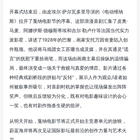
开幕式结束后，由皮埃尔·萨尔瓦多里导演的《电动维纳
斯》拉开了戛纳电影节的序幕。这部浪漫喜剧汇集了皮奥·
马麦、阿娜伊斯·德穆斯蒂埃和吉尔·勒卢什等法国当代实力
派影星，讲述了1928年的巴黎，画家安托万因丧妻陷入创
作瓶颈。他误将马戏团女工苏珊当成灵媒，并在其通灵“谎
言”的抚慰下重拾画笔，而这场由画廊主幕后操纵的温情骗
局，最终演变成一场关于救赎与真爱的博弈。影片通过各
种经典戏剧桥段的拼贴与“反转”，展示人作为观众/读者如
何被叙事所吸引，对喜剧时机的掌握也让现场爆发出阵阵
笑声。但映后反馈较为分化，既有对电影趣味设计的会心
一笑，也有对剧作拖沓生硬的批评。
从明天开始，戛纳电影节将正式开始主竞赛单元的放映，
蔚蓝海岸将再次见证国际影坛最前沿的创作力量与艺术火
花。