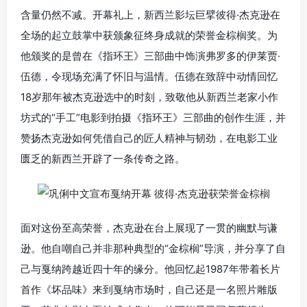
含量仍然不减。开幕礼上，新西兰影坛巨擘彼得·杰克逊在
全场的起立鼓掌中获颁象征终身成就的荣誉金棕榈奖。为
他颁奖的是曾在《指环王》三部曲中饰演弗罗多的伊莱贾·
伍德，令现场充满了怀旧与温情。伍德在致辞中动情回忆
18岁那年被杰克逊选中的时刻，致敬他从新西兰老家小作
坊式的“手工”电影到拍摄《指环王》三部曲的创作生涯，并
赞扬杰克逊如何凭借自己的匠人精神与韧劲，在电影工业
匮乏的新西兰开辟了一条传奇之路。
面对这份至高荣誉，杰克逊在台上展现了一贯的幽默与谦
逊。他自嘲自己并非那种典型的“金棕榈”导演，并分享了自
己与戛纳跨越近四十年的缘分。他回忆起1987年带着长片
首作《坏品味》来到戛纳市场时，自己还是一名照片雕版