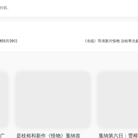
转载。
档5月29日
《冷战》导演新片惊艳 法哈蒂元
 广
是枝裕和新作《怪物》戛纳首
戛纳第六日：贾樟