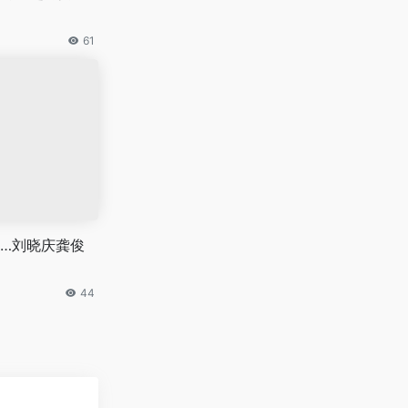
61
…刘晓庆龚俊
44