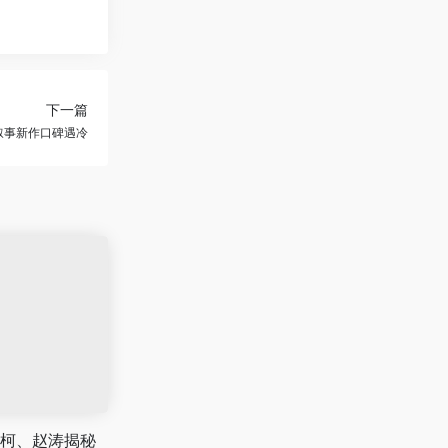
下一篇
叙事新作口碑遇冷
柯、赵涛揭秘