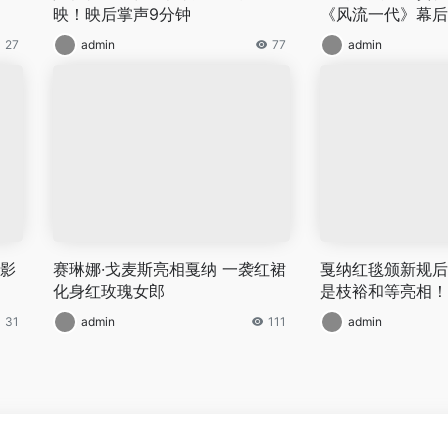
映！映后掌声9分钟
《风流一代》幕后
27
admin
77
admin
以影
赛琳娜·戈麦斯亮相戛纳 一袭红裙
戛纳红毯颁新规后
化身红玫瑰女郎
是枝裕和等亮相！
31
admin
111
admin