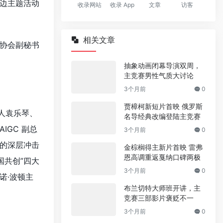
边主题活动
收录网站
收录 App
文章
访客
相关文章
协会副秘书
抽象动画闭幕导演双周，
主竞赛男性气质大讨论
3个月前
0
贾樟柯新短片首映 俄罗斯
人袁乐琴、
名导经典改编登陆主竞赛
IGC 副总
3个月前
0
的深层冲击
金棕榈得主新片首映 雷弗
恩高调重返戛纳口碑两极
国共创”四大
3个月前
0
诺·波顿主
布兰切特大师班开讲，主
竞赛三部影片褒贬不一
3个月前
0