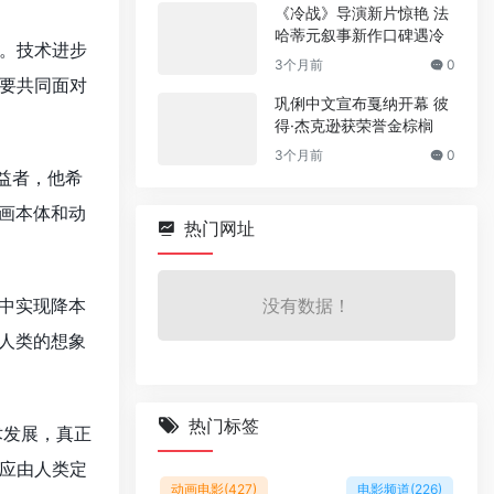
《冷战》导演新片惊艳 法
哈蒂元叙事新作口碑遇冷
。技术进步
3个月前
0
要共同面对
巩俐中文宣布戛纳开幕 彼
得·杰克逊获荣誉金棕榈
3个月前
0
益者，他希
画本体和动
热门网址
中实现降本
没有数据！
人类的想象
热门标签
术发展，真正
应由人类定
动画电影
(427)
电影频道
(226)