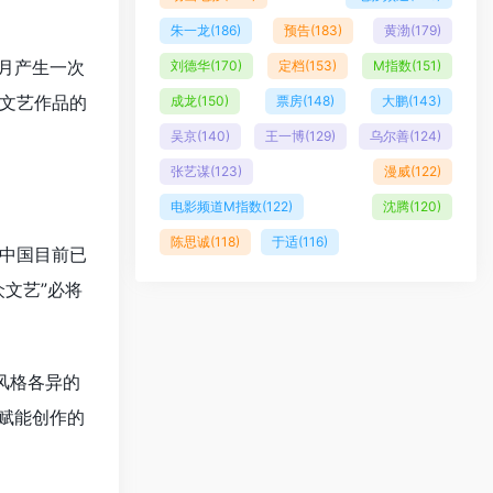
朱一龙
(186)
预告
(183)
黄渤
(179)
个月产生一次
刘德华
(170)
定档
(153)
M指数
(151)
文艺作品的
成龙
(150)
票房
(148)
大鹏
(143)
吴京
(140)
王一博
(129)
乌尔善
(124)
张艺谋
(123)
漫威
(122)
电影频道M指数
(122)
沈腾
(120)
陈思诚
(118)
于适
(116)
中国目前已
文艺”必将
风格各异的
术赋能创作的