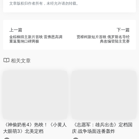
文章版权归作者所有，未经允许请勿转载。
上一篇
下一篇
金棕榈得主新片首映 雷弗恩高调
贾樟柯新短片首映 俄罗斯名导经
重返戛纳口碑两极
典改编登陆主竞赛
相关文章
《神偷奶爸4》热映！《小黄人
《志愿军：雄兵出击》定档国
大眼萌3》北美定档
庆 战争场面连番轰炸