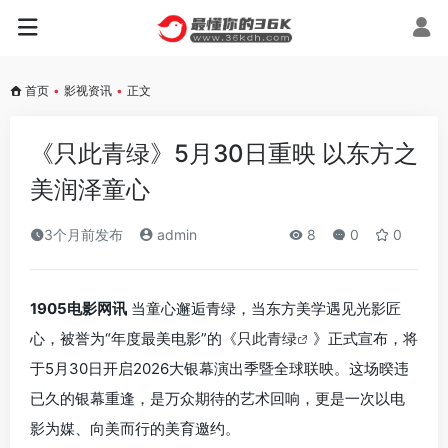
首页
•
影视资讯
•
正文
《只此青绿》5月30日重映 以东方之
美润泽童心
3个月前发布
admin
8
0
0
1905电影网讯
当童心邂逅青绿，当东方美学遇见光影匠
心，被誉为“年度最美电影”的《
只此青绿
》正式宣布，将
于5月30日开启2026大银幕演出季暨全球联映。这场暌违
已久的银幕重逢，是万众期待的艺术回响，更是一次以电
影为媒、向美而行的美育邀约。