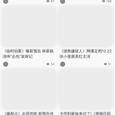
45
188
《临时劫案》曝新预告 林家栋
《拯救嫌疑人》网播定档12.22
演绎“怂包”发财记
张小斐惠英红主演
54
51
《爆裂点》全国首映 新预告张
卡劳利家族来信了!《唐顿庄园