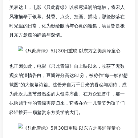
美表达上，电影《只此青绿》以极尽温润的笔触，将宋人
风雅描摹于银幕。焚香、点茶、挂画、插花，那些散落在
时光里的日常，化为献给眼睛与心灵的雅集，满目皆是极
具东方意蕴的静谧与深情。
也正因如此，电影《只此青绿》自上映以来，收获了无数
观众的深情告白，豆瓣评分高达8.1分，被称作“每一帧都想
截图”的大银幕诗篇。这份来自万千目光的眷恋与期待，成
为此次儿童节最温柔的大银幕序曲。在万众翘首中，那一
抹跨越千年的青绿再度归来，它将在六一儿童节为孩子们
轻轻推开一扇鉴赏东方美学的大门。