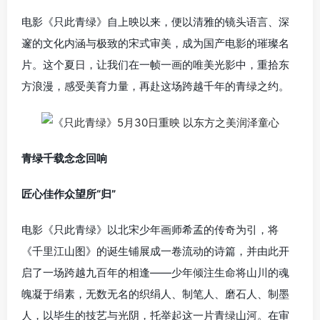
电影《只此青绿》自上映以来，便以清雅的镜头语言、深
邃的文化内涵与极致的宋式审美，成为国产电影的璀璨名
片。这个夏日，让我们在一帧一画的唯美光影中，重拾东
方浪漫，感受美育力量，再赴这场跨越千年的青绿之约。
青绿千载念念回响
匠心佳作众望所“归”
电影《只此青绿》以北宋少年画师希孟的传奇为引，将
《千里江山图》的诞生铺展成一卷流动的诗篇，并由此开
启了一场跨越九百年的相逢——少年倾注生命将山川的魂
魄凝于绢素，无数无名的织绢人、制笔人、磨石人、制墨
人，以毕生的技艺与光阴，托举起这一片青绿山河。在审