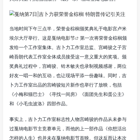
当地时间下午三点半，荣誉金棕榈颁奖典礼于电影宫卢米
埃尔大厅举行。这是
戛纳电影节
第一次将荣誉金棕榈颁
发给一个工作室集体。吉卜力工作室总监、宫崎骏之子宫
崎吾朗代表工作室全体成员接受这一意义重大的奖项。颁
奖典礼过程中，宫崎骏、铃木敏夫也录制视频感谢，两位
好友一唱一和的互动，也让现场平添一份趣味。同时，吉
卜力工作室出品的宫崎骏短片新作也举行了放映，包括
《小梅和猫巴士》《寻找一间房》《面团先生和蛋公主》
和《小毛虫波洛》四部作品。
事实上，吉卜力工作室标志性人物宫崎骏的作品从未参与
过戛纳电影节主竞赛单元，而他的上一部作品《你想活出
怎样的人生》也并未在戛纳电影节首映。但这反而让本次