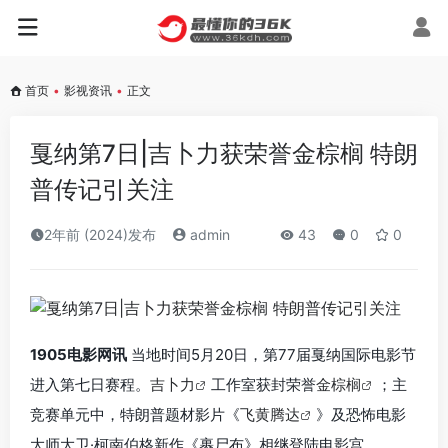
首页
•
影视资讯
•
正文
戛纳第7日|吉卜力获荣誉金棕榈 特朗
普传记引关注
2年前 (2024)发布
admin
43
0
0
1905电影网讯
当地时间5月20日，第77届戛纳国际电影节
进入第七日赛程。
吉卜力
工作室获封荣誉
金棕榈
；主
竞赛单元中，特朗普题材影片《
飞黄腾达
》及恐怖电影
大师大卫·柯南伯格新作《裹尸布》相继登陆电影宫。