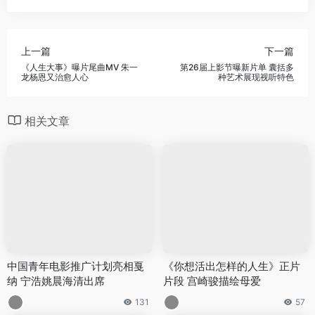
上一篇
下一篇
《人生大事》曝片尾曲MV 朱一
第26届上影节曝新片单 囊括多
龙杨恩又治愈人心
种艺术展现视听特色
相关文章
中国青年电影推广计划亮相戛
《你想活出怎样的人生》正片
纳 宁浩姚晨海清出席
片段 宫崎骏描绘母爱
131
57