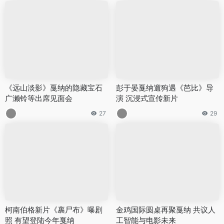
《远山淡影》戛纳的隐藏宝石
彭于晏戛纳遛狗遇《芭比》导
广濑铃等出席见面会
演 沉浸式宣传新片
27
29
柯南伯格新片《裹尸布》曝剧
金鸡国际圆桌再聚戛纳 共议人
照 有望登陆今年戛纳
工智能与电影未来