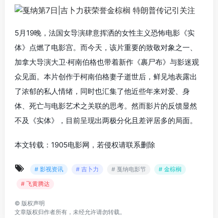
5月19晚，法国女导演肆意挥洒的女性主义恐怖电影《实
体》点燃了电影宫。而今天，该片重要的致敬对象之一、
加拿大导演大卫·柯南伯格也带着新作《裹尸布》与影迷观
众见面。本片创作于柯南伯格妻子逝世后，鲜见地表露出
了浓郁的私人情绪，同时也汇集了他近些年来对爱、身
体、死亡与电影艺术之关联的思考。然而影片的反馈显然
不及《实体》，目前呈现出两极分化且差评居多的局面。
本文转载：1905电影网，若侵权请联系删除
# 影视资讯
# 吉卜力
# 戛纳电影节
# 金棕榈
# 飞黄腾达
©
版权声明
文章版权归作者所有，未经允许请勿转载。