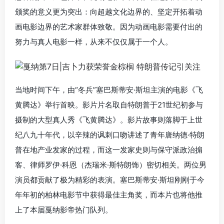
颁奖的意义更为突出：向超越文化边界的、坚定开拓着动
画电影边界的艺术家群体致敬。因为动画电影需要付出的
努力与真人电影一样，从来不仅仅属于一个人。
当地时间下午，由“冬兵”塞巴斯蒂安·斯坦主演的电影《飞
黄腾达》举行首映。影片片名取自特朗普于21世纪初参与
摄制的大型真人秀《飞黄腾达》。影片故事则落脚于上世
纪八九十年代，以辛辣的讽刺口吻讲述了青年唐纳德·特朗
普在地产业发家的过程，而这一发家史则与保守派政治掮
客、律师罗伊·科恩（杰瑞米·斯特朗饰）密切相关。两位男
演员都贡献了极为精彩的表演。塞巴斯蒂安·斯坦刚刚于今
年年初的柏林电影节中获得最佳主角奖，而本片也将他推
上了本届戛纳影帝热门队列。