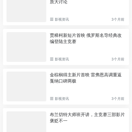
质大讨论
影视资讯
3个月前
贾樟柯新短片首映 俄罗斯名导经典改
编登陆主竞赛
影视资讯
3个月前
金棕榈得主新片首映 雷弗恩高调重返
戛纳口碑两极
影视资讯
3个月前
布兰切特大师班开讲，主竞赛三部影片
褒贬不一