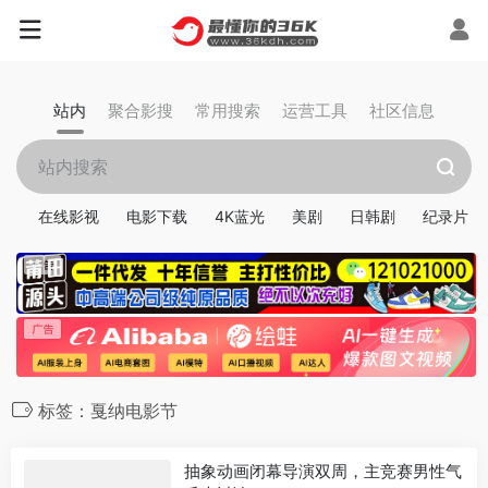
站内
聚合影搜
常用搜索
运营工具
社区信息
在线影视
电影下载
4K蓝光
美剧
日韩剧
纪录片
标签：戛纳电影节
抽象动画闭幕导演双周，主竞赛男性气