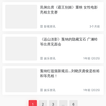
巩俐出席《霸王别姬》重映 女性电影
亮相主竞赛
影视资讯
3个月前
《远山淡影》戛纳的隐藏宝石 广濑铃
等出席见面会
娱乐资讯
1年前 (2025)
戛纳红毯颁新规后…刘晓庆龚俊是枝裕
和等亮相！
娱乐资讯
1年前 (2025)
1
2
3
…
6