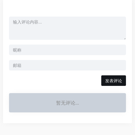
发表评论
暂无评论...