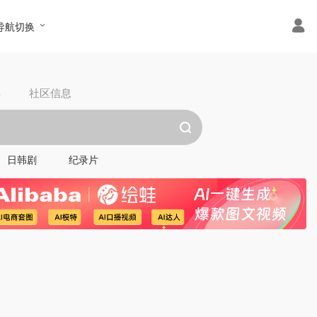
导航切换
具
社区信息
日韩剧
纪录片