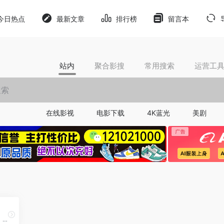
今日热点
最新文章
排行榜
留言本
站内
聚合影搜
常用搜索
运营工
在线影视
电影下载
4K蓝光
美剧
AI短剧工具，一键生成成片，低成本批量产出短视频，让内容创作效率倍增，人人都能高效出片。