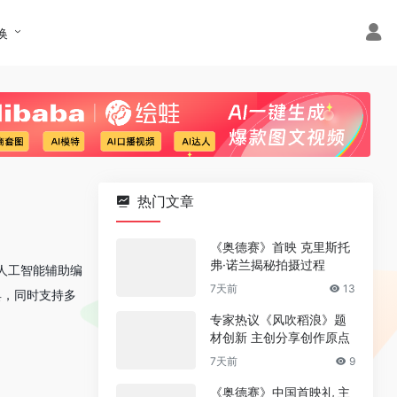
换
热门文章
《奥德赛》首映 克里斯托
弗·诺兰揭秘拍摄过程
通过人工智能辅助编
7天前
13
具，同时支持多
专家热议《风吹稻浪》题
材创新 主创分享创作原点
7天前
9
《奥德赛》中国首映礼 主