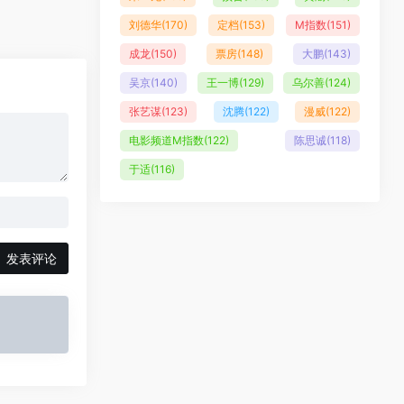
刘德华
(170)
定档
(153)
M指数
(151)
成龙
(150)
票房
(148)
大鹏
(143)
吴京
(140)
王一博
(129)
乌尔善
(124)
张艺谋
(123)
沈腾
(122)
漫威
(122)
电影频道M指数
(122)
陈思诚
(118)
于适
(116)
发表评论