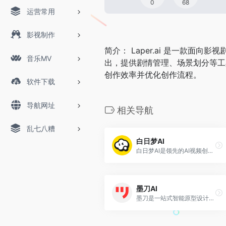
0
68
运营常用
影视制作
简介： Laper.ai 是一款面
音乐MV
出，提供剧情管理、场景划分等工
创作效率并优化创作流程。
软件下载
导航网址
相关导航
乱七八糟
白日梦AI
白日梦AI是领先的AI视频创作类AIGC创作平台，提供AI视频生成、AI视频编辑、AI视频制作等服务，帮助用户快速创作出高质量的AI视频内容。
墨刀AI
墨刀是一站式智能原型设计与产研协作平台，从原型工具升级为覆盖“想法-设计-协作-交付”的产品研发中枢。集成AI原型生成、AIPPT、白板、流程图、思维导图与UI设计能力，支持Axure/Sketch/Figma文件导入，帮助产品、设计、研发团队在云端高效协作，注册即可免费试用。