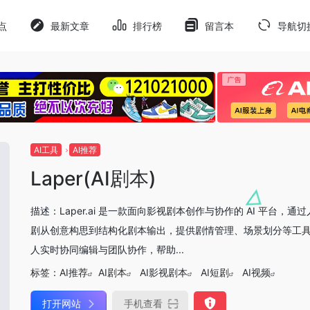
点
最新文章
排行榜
留言本
导航切
AI工具
AI推荐
Laper(AI剧本)
描述：Laper.ai 是一款面向影视剧本创作与协作的 AI 平台，
剧从创意构思到结构化剧本输出，提供剧情管理、场景划分等工
人实时协同编辑与团队协作，帮助...
标签：
AI推荐
AI剧本
AI影视剧本
AI短剧
AI视频
打开网站
手机查看