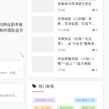
创集体为导演诺兰庆生
7天前
6
纪录电影《八卦楼》首
映，导演金霞：它装下了
到结构化剧本输
厦门的百年风雨‌
制作团队提升
17小时前
5
专家热议《台海一九五
零》，从“大女主”视角讲述
革命信仰
4天前
5
共赴终极决战 《八仙！》
曝“一起上！”战斗海报
7天前
4
VSCode、JetBrains、在线AI编写代码的编程/办公工具
热门标签
讯飞智作配音网站为科大讯飞旗下产品,提供AI虚拟人主播,AI视频制作,数字人配音合成,短视频配音等一站式配音服务。
动画电影
(428)
电影频道
(226)
朱一龙
(186)
预告
(183)
黄渤
(179)