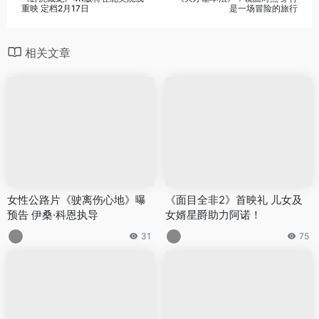
重映 定档2月17日
是一场冒险的旅行
相关文章
女性公路片《驶离伤心地》曝
《面目全非2》首映礼 儿女及
预告 伊桑·科恩执导
女婿星爵助力阿诺！
31
75