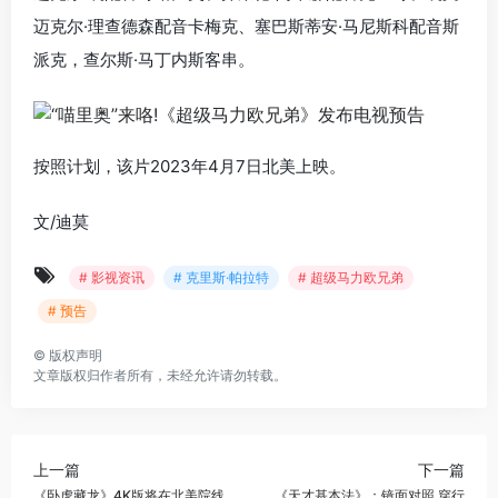
迈克尔·理查德森配音卡梅克、塞巴斯蒂安·马尼斯科配音斯
派克，查尔斯·马丁内斯客串。
按照计划，该片2023年4月7日北美上映。
文/迪莫
# 影视资讯
# 克里斯·帕拉特
# 超级马力欧兄弟
# 预告
©
版权声明
文章版权归作者所有，未经允许请勿转载。
上一篇
下一篇
《卧虎藏龙》4K版将在北美院线
《天才基本法》：镜面对照 穿行