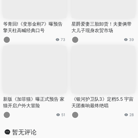
爷青回!《变形金刚7》曝预告
星爵爱妻三胎卸货！夫妻俩带
擎天柱高喊经典口号
大儿子现身农贸市场
73
39
新版《加菲猫》曝正式预告 家
《银河护卫队3》定档5.5 宇宙
猫开启户外大冒险
天团奏响最终绝唱
51
28
暂无评论