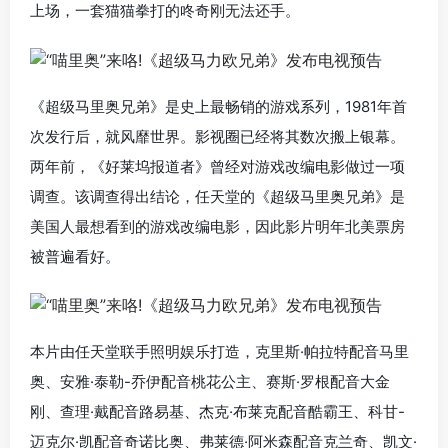
上场，一套猫猫拳打的咚奇刚无法还手。
《超级马里奥兄弟》是史上最畅销的游戏系列，1981年首
次发行后，就风靡世界。影视圈已经将其数次搬上银幕。
两年前，《好莱坞报道者》曾经对游戏改编电影做过一项
调查。该调查得出结论，任天堂的《超级马里奥兄弟》是
美国人最想看到的游戏改编电影，因此影片明年北美票房
被普遍看好。
本片由任天堂联手照明娱乐打造，克里斯·帕拉特配音马里
奥、安雅·泰勒-乔伊配音桃花公主、赛斯·罗根配音大金
刚、查理·戴配音路易基、杰克·布莱克配音酷霸王、科甘-
迈克尔·凯配音奇诺比奥、弗莱德·阿米森配音克兰奇、凯文·