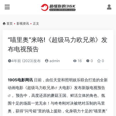
首页
•
影视资讯
•
正文
“喵里奥”来咯!《超级马力欧兄弟》发
布电视预告
4年前 (2023)发布
admin
16
0
0
1905电影网讯
日前，由任天堂和照明娱乐联合打造的全新
动画电影《
超级马力欧兄弟
大电影》发布新版电视
预告
。预告中，高度还原的蘑菇王国、鲜活立体的角色、氛
围十足的场面一览无余！与咚奇刚对决被绝对压制的马里
奥，获得“问号箱”里的场上援助，化身萌力十足的“喵里奥”