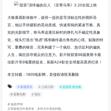
大银幕观影体验中，值得一提的是导演标志性的视听语
言，他以手持摄影的晃动质感、快速剪辑的紧凑节奏、真
实的光影细节，将马蒂追逐目标时的挣扎与不确定性具象
化，镜头打造出“焦虑”感准确传递出角色的心境。贴脸的特
写，重叠的噪音，完美构建了一个疯狂、急功近利的偏执
人生，疯狂掠夺观众的注意力。影片斩获第98届奥斯卡最
佳影片等9项重磅提名，刷新A24影史全球最高票房纪录！
本文转载：1905电影网，若侵权请联系删除
# 影视资讯
# 上映日期
# 提莫西·查拉梅
# 至尊马蒂
# 预告
©
版权声明
文章版权归作者所有，未经允许请勿转载。