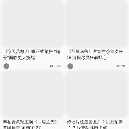
《惊天营救2》曝正式预告 “锤
《至尊马蒂》官宣甜茶首次来
哥”面临更大挑战
华 海报尽显狂飙野心
345
28
辛柏青黄尧主演《白塔之光》
传记片还是警匪片？甜茶拍新
首曝预告 定档10.27
片 为躲警察满街逃窜