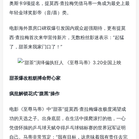
奥斯卡9项提名，提莫西·查拉梅凭借马蒂一角成为最史上最
年轻金球奖影帝（音/喜）类。
电影海外票房口碑双爆引发国内观众超强期待，更有提莫
西·查拉梅首次来华宣传新片，无数粉丝影迷表示：“起猛
了，甜茶来我家门口了！”
甜茶爆改粗粝搏命野心家
疯批解锁花式“腹黑”操作
电影《至尊马蒂》中“甜茶”提莫西·查拉梅爆改极度渴望成
功的天选之子。出身底层，在生活中摸爬滚打的他，一心
凭借怀揣的乒乓球天赋夺得乒乓球锦标赛的世界冠军证明
自己。马蒂非常笃定：“我有目标，这意味着我有责任去完