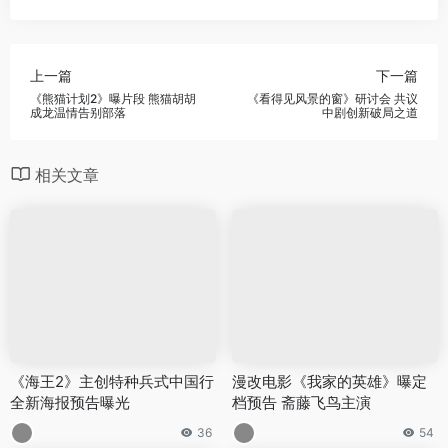
上一篇
下一篇
《熊猫计划2》曝片段 熊猫胡胡
《看得见风景的窗》研讨会 共议
成龙温情告别部落
中剧创新破局之道
相关文章
《海王2》主创特种兵式中国行
漫改电影《我家的英雄》曝定
全新海报预告曝光
档预告 斋藤飞鸟主演
36
54