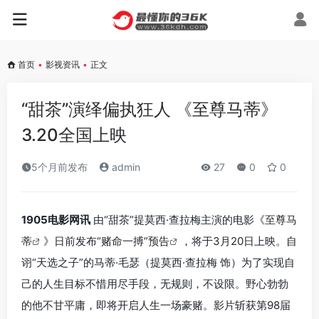
首页
•
影视资讯
•
正文
“甜茶”演绎偏执狂人 《至尊马蒂》
3.20全国上映
5个月前发布
admin
27
0
0
1905电影网讯
由“甜茶”提莫西·查拉梅主演的电影《
至尊马
蒂
》日前发布“赌命一搏”
预告
，将于3月20日上映。自
诩“天选之子”的马蒂·毛瑟（提莫西·查拉梅 饰）为了实现自
己的人生目标不惜用尽手段，无规则，不设限。野心勃勃
的他不甘平庸，即将开启人生一场豪赌。影片斩获第98届