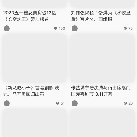
2023五一档总票房破12亿
刘伟强揭秘！舒淇为《水饺皇
《长空之王》暂居榜首
后》写片名、画组服
156
78
《新龙威小子》首曝剧照 成
张艺谋宁浩沈腾马丽出席澳门
龙、马基奥回归出演
国际喜剧节 3.11开幕
51
26