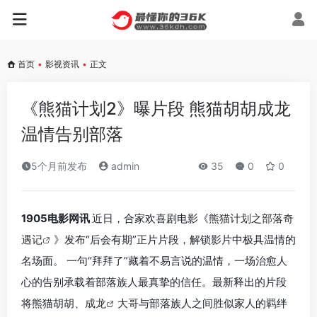
首页
•
影视资讯
•
正文
《熊猫计划2》曝片段 熊猫胡胡成龙
温情告别部落
5个月前发布
admin
35
0
0
1905电影网讯
近日，合家欢喜剧电影《
熊猫计划之部落奇
遇记
》发布“后会有期”正片片段，解锁影片中极具温情的
名场面。 一句“拜拜了”藏着不易言说的温情，一场治愈人
心的告别承载着部落族人最真挚的信任。最新释出的片段
将熊猫胡胡、
成龙
大哥与部落族人之间胜似家人的羁绊