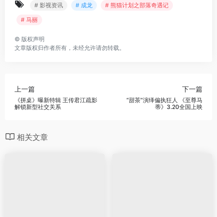
# 影视资讯
# 成龙
# 熊猫计划之部落奇遇记
# 马丽
©
版权声明
文章版权归作者所有，未经允许请勿转载。
上一篇
下一篇
《拼桌》曝新特辑 王传君江疏影
“甜茶”演绎偏执狂人 《至尊马
解锁新型社交关系
蒂》3.20全国上映
相关文章