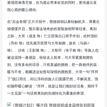
展现得淋漓尽致，在为观众带来欢笑的同时，更传递出直
抵心底的暖心感动。
在“后会有期”正片片段中，熊猫胡胡以鼻轻触机关，厚重石
墙缓缓开启，预示着这场奇妙的冒险旅程即将结束。离别
之际，大哥（成龙 饰）伫立部落出口挥手作别，此时强杉
（乔杉 饰）优先展开双臂与大哥相拥，族长（
马丽
饰）、沙依（王影璐 饰）、大祭司（张子栋 饰）等族人也
被这温情一幕感染，纷纷走上前来，与大哥紧紧相拥告
别。没有多余的话语，只有真诚的拥抱，把一路相伴的温
暖与不舍，都藏进这短暂却深情的拥抱里。大哥一句“拜拜
了”脱口而出，却让淳朴的族人们面露茫然，不解其意。强
杉随即暖心解读：“拜拜，就是让我们都好好活着，期待下
一次见面”一句话将离别的伤感转化为重逢的希望。