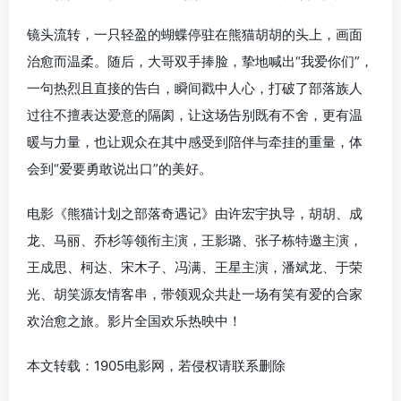
镜头流转，一只轻盈的蝴蝶停驻在熊猫胡胡的头上，画面
治愈而温柔。随后，大哥双手捧脸，挚地喊出“我爱你们”，
一句热烈且直接的告白，瞬间戳中人心，打破了部落族人
过往不擅表达爱意的隔阂，让这场告别既有不舍，更有温
暖与力量，也让观众在其中感受到陪伴与牵挂的重量，体
会到“爱要勇敢说出口”的美好。
电影《熊猫计划之部落奇遇记》由许宏宇执导，胡胡、成
龙、马丽、乔杉等领衔主演，王影璐、张子栋特邀主演，
王成思、柯达、宋木子、冯满、王星主演，潘斌龙、于荣
光、胡笑源友情客串，带领观众共赴一场有笑有爱的合家
欢治愈之旅。影片全国欢乐热映中！
本文转载：1905电影网，若侵权请联系删除