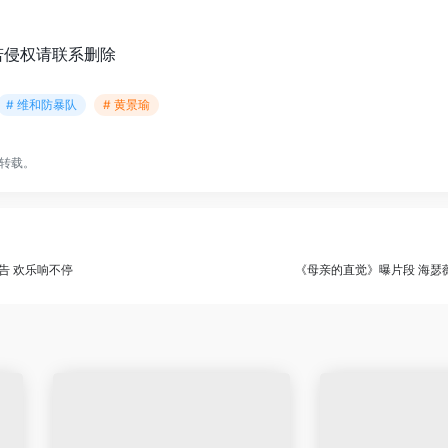
若侵权请联系删除
# 维和防暴队
# 黄景瑜
转载。
告 欢乐响不停
《母亲的直觉》曝片段 海瑟