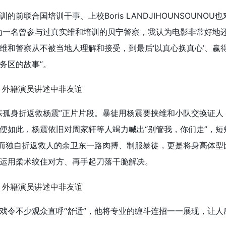
前联合国培训干事、上校Boris LANDJIHOUNSOUNOU
为一名曾参与过真实维和培训的贝宁警察，我认为电影非常好地
维和警察从不被当地人理解和接受，到最后‘以真心换真心’、赢
务区的故事”。
东孤身折返救杨震”正片片段。暴徒用杨震要挟维和小队交换证人
便如此，杨震依旧对周家轩等人竭力喊出“别管我，你们走”，短
。而独自折返救人的余卫东一路肉搏、制服暴徒，更是将身高体型
运用柔术绞住对方、再手起刀落干脆解决。
戏令不少观众直呼“舒适”，他将专业的缠斗连招一一展现，让人