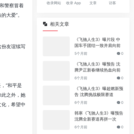
收录网站
收录 App
文章
访客
和警察冒着
的大爱”。
相关文章
《飞驰人生3》曝片段 中
国车手团结一致并肩向前
这份友谊续写
5个月前
0
《飞驰人生3》曝预告 沈
腾尹正新春继续热血向前
6个月前
0
，“和平是
《飞驰人生3》曝超燃新预
除此之外，她
告 沈腾挑战极限赛道
6个月前
0
文化，希望中
韩寒《飞驰人生3》曝预告
沈腾全新赛道再拼一次
6个月前
0