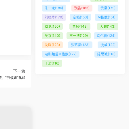
朱一龙
(186)
预告
(183)
黄渤
(179)
刘德华
(170)
定档
(153)
M指数
(151)
成龙
(150)
票房
(148)
大鹏
(143)
吴京
(140)
王一博
(129)
乌尔善
(124)
沈腾
(123)
张艺谋
(123)
漫威
(122)
电影频道M指数
(122)
陈思诚
(118)
于适
(116)
下一篇
薇、“劳模姐”飙戏