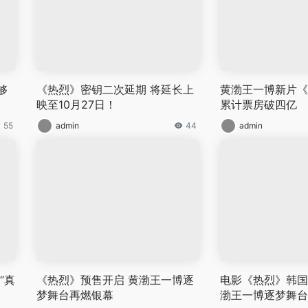
够
《热烈》密钥二次延期 将延长上
黄渤王一博新片《
映至10月27日！
累计票房破四亿
55
admin
44
admin
“真
《热烈》预售开启 黄渤王一博逐
电影《热烈》韩国
梦舞台再燃银幕
渤王一博逐梦舞台