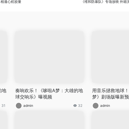
路相逢心机较量
《维和防暴队》专场放映 外籍
的地
奏响欢乐！《哆啦A梦：大雄的地
用音乐拯救地球！
球交响乐》曝视频
梦》剧场版曝新预
31
admin
32
admin