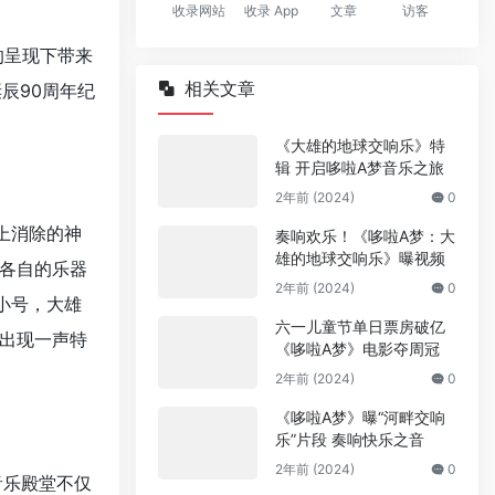
收录网站
收录 App
文章
访客
的呈现下带来
相关文章
诞辰90周年纪
《大雄的地球交响乐》特
辑 开启哆啦A梦音乐之旅
2年前 (2024)
0
上消除的神
奏响欢乐！《哆啦A梦：大
雄的地球交响乐》曝视频
各自的乐器
2年前 (2024)
0
小号，大雄
六一儿童节单日票房破亿
出现一声特
《哆啦A梦》电影夺周冠
2年前 (2024)
0
《哆啦A梦》曝“河畔交响
乐”片段 奏响快乐之音
2年前 (2024)
0
音乐殿堂不仅