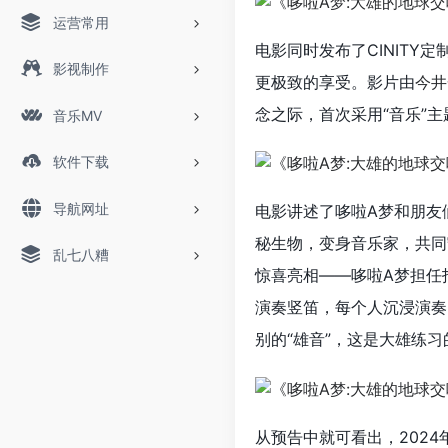
运营常用
电影同时发布了CINIT
影视制作
更极致的享受。影片由
今井
念之际，首次采用“音乐”
音乐MV
软件下载
导航网址
电影讲述了哆啦A梦和朋友
秘生物，变身音乐家，共同
乱七八糟
惊喜亮相——哆啦A梦担任
演奏竖笛，每个人沉浸演奏
别的“雄音”，这是大雄练
从预告中就可看出，202