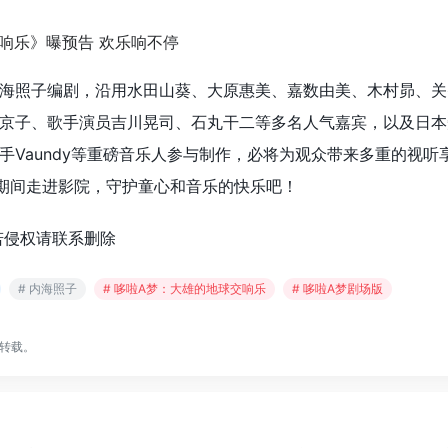
海照子编剧，沿用⽔⽥⼭葵、⼤原惠美、嘉数由美、木村昴、关
京子、歌手演员吉川晃司、石丸干二等多名人气嘉宾，以及日本
手Vaundy等重磅音乐人参与制作，必将为观众带来多重的视听
节期间走进影院，守护童心和音乐的快乐吧！
若侵权请联系删除
# 内海照子
# 哆啦A梦：大雄的地球交响乐
# 哆啦A梦剧场版
转载。