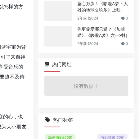
童心万岁！《哆啦A梦：大
以怎样的方
雄的地球交响乐》上映
2年前 (2024)
0
你更偏爱哪只猫？《加菲
猫》《哆啦A梦》六一对打
2年前 (2024)
0
幽蓝宇宙为背
吸引了来自神
热门网址
享受音乐的
要迫不及待
没有数据！
庭的心，也
热门标签
成为大小朋友
动画电影
(428)
电影频道
(226)