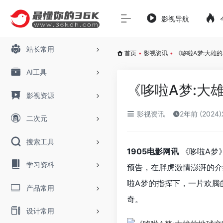
影视导航
站长常用
首页
•
影视资讯
•
《哆啦A梦:大雄
AI工具
《哆啦A梦:大
影视资源
影视资讯
2年前 (2024
二次元
搜索工具
1905电影网讯
《哆啦A梦》
学习资料
预告，在胖虎激情澎湃的介
啦A梦的指挥下，一片欢腾
产品常用
奇。
设计常用