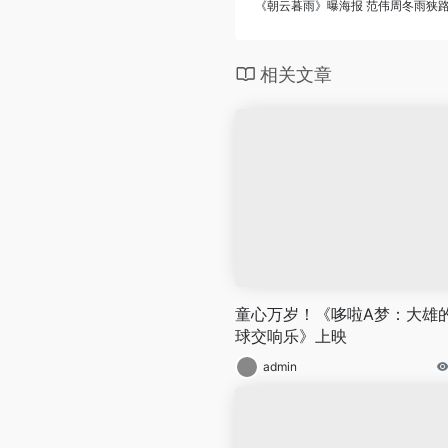
《朝云暮雨》曝海报 范伟周冬雨狭
相关文章
童心万岁！《哆啦A梦：大雄
球交响乐》上映
admin