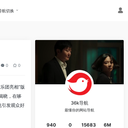
导航切换
0
0
“乐团亮相”版
揭晓，在哆
36k导航
也引发观众好
最懂你的网站导航
940
0
15683
6M