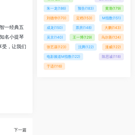
朱一龙
(186)
预告
(183)
黄渤
(179)
刘德华
(170)
定档
(153)
M指数
(151)
智⼀经典五
成龙
(150)
票房
(148)
大鹏
(143)
知名小提琴
吴京
(140)
王一博
(129)
乌尔善
(124)
享受，让我们
张艺谋
(123)
沈腾
(122)
漫威
(122)
电影频道M指数
(122)
陈思诚
(118)
于适
(116)
下一篇