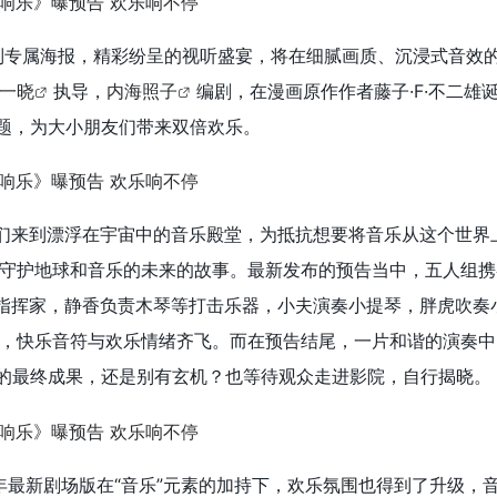
Y定制专属海报，精彩纷呈的视听盛宴，将在细腻画质、沉浸式音效
一晓
执导，
内海照子
编剧，在漫画原作作者藤子·F·不二雄
主题，为大小朋友们带来双倍欢乐。
们来到漂浮在宇宙中的音乐殿堂，为抵抗想要将音乐从这个世界
守护地球和音乐的未来的故事。
最新发布的预告当中，五人组携
指挥家，静香负责木琴等打击乐器，小夫演奏小提琴，胖虎吹奏
，快乐音符与欢乐情绪齐飞。而在预告结尾，一片和谐的演奏中
习的最终成果，还是别有玄机？也等待观众走进影院，自行揭晓。
4年最新剧场版在“音乐”元素的加持下，欢乐氛围也得到了升级，