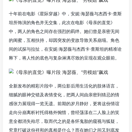
十年前在电影《星际穿越》中，安妮·海瑟薇与杰西卡·查斯
坦所饰演的角色并无交集，此次在电影《母亲的直觉》
中，两人的角色之间存在强烈的羁绊。她们曾是亲密无间
的闺蜜，互相扶持，却因突发的变故导致关系崩塌。角色
间的试探与拉扯，在安妮·海瑟薇与杰西卡·查斯坦的精准诠
释下，将人性的底色与复杂淋漓尽致的呈现在观众眼前。
全新发布的精彩片段中，两位影后用生活化的肢体语言，
细腻的眼神交错及表情变化，把两人间由亲密到猜忌的情
感张力展现得一览无遗。前期的岁月静好，更将这份情谊
走向分崩离析衬托得格外惋惜，曾经荡漾在二人脸上的笑
意全都消失殆尽，取而代之的是各怀鬼胎的窥视与狐疑，
究竟打破这份祥和的真相是什么？而在她们之间又到底发