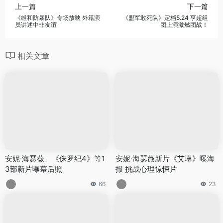
上一篇
下一篇
《维和防暴队》专场放映 外籍演
《盟军敢死队》定档5.24 亨超组
员讲述中非友谊
团上演激燃团战！
相关文章
安妮·海瑟薇、《侏罗纪4》等1
安妮·海瑟薇新片《艾琳》曝海
3部新片曝幕后照
报 挑战心理惊悚片
66
23