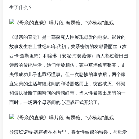
生了什么？
《母亲的直觉》是一部探究人性展现母爱的电影。影片的
故事发生在上世纪60年代初，关系密切的友邻爱丽丝（杰
西卡·查斯坦饰）和席琳（安妮·海瑟薇饰）两人都过着田园
诗般的传统生活，她们年龄相仿，家中草坪修剪整齐，丈
夫很成功儿子也乖巧懂事。但一次悲惨的事故后，两个家
庭完美的生活与彼此间的和谐戛然而止，突然破灭。怀疑
和偏执扯断了闺蜜间的情感纽带，当人性暴露出黑暗的一
面时，一场两个母亲间的心理战正式开始了。
导演班诺特·德霍姆在本片里，将女性敏感的特质，与母爱