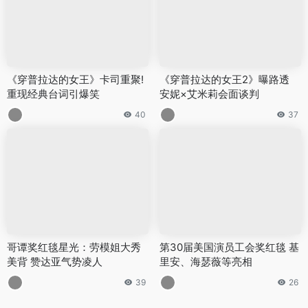
《穿普拉达的女王》卡司重聚!
《穿普拉达的女王2》曝路透
重现经典台词引爆笑
安妮×艾米莉会面谈判
40
37
哥谭奖红毯星光：劳模姐大秀
第30届美国演员工会奖红毯 基
美背 赞达亚气势凌人
里安、海瑟薇等亮相
39
26