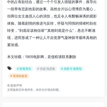
中的占有欲结合，通过一个个引发人猜疑的事件，推导出
一段带有悲剧色彩的故事。虽然全片以心理博弈为重心，
但两位女主蛊惑人心的演技，也足令人有酣畅淋漓的观影
体验。随着剧情的推进与反转，怀疑与同情的情绪时刻在
转变，“到底应该相信谁”“真相到底是什么”，悬念不断涌
现，进而形成了一种让人不自觉屏气凝神探寻最终真相的
紧张感。
本文转载：1905电影网，若侵权请联系删除
# 影视资讯
# 安妮·海瑟薇
# 杰西卡·查斯坦
# 母亲的直觉
©
版权声明
文章版权归作者所有，未经允许请勿转载。