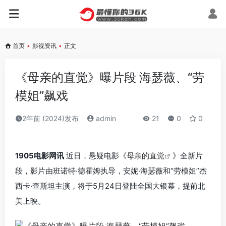
首页
•
影视资讯
•
正文
《母亲的直觉》曝片段 海瑟薇、“劳
模姐”飙戏
2年前 (2024)发布
admin
21
0
0
1905电影网讯
近日，悬疑电影《
母亲的直觉
》全新片
段，影片由班诺特·德霍姆执导，安妮·海瑟薇和“劳模姐”杰
西卡·查斯坦主演，将于5月24日登陆全国大银幕，提前北
美上映。