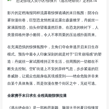
影片的定档海报同样流露着惊悚诡谲的末日氛围：阴冷白
雾弥漫街巷，巨型恐龙悄然逼近露出森森獠牙，丹妮丝一
家满面惶恐，抬头仰望着庞然巨兽。在恐龙的映衬下，人
类显得格外渺小脆弱，令人不寒而栗的压迫感扑面而来。
在充满恐惧的惊悚氛围中，主角们夺命奔逃开启末日生存
模式。预告中最令人印象深刻的就是对于“日常崩塌感”的塑
造：丹妮丝一家试图维持正常生活，但周围的一切都在不
断失去控制。空旷街道上不安的异样气息，步步紧逼的巨
兽威胁，让观众也能身临其境感受到——绝命危险并非来
自某个具体角落，而是弥漫在整个街区之中，无处可逃。
全家携手末日求生 全程高能惊悚拉满
《逃出绝命街》是一部构思新颖、脑洞大开的夏日惊悚冒