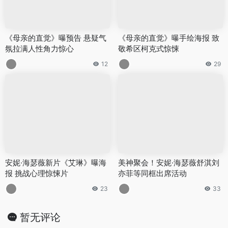
《母亲的直觉》曝预告 悬疑气
《母亲的直觉》曝手绘海报 致
氛拉满人性角力惊心
敬希区柯克式惊悚
12
29
安妮·海瑟薇新片《艾琳》曝海
美神聚会！安妮·海瑟薇舒淇刘
报 挑战心理惊悚片
亦菲等同框出席活动
23
33
暂无评论