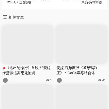
72小时》正在热映
赤水的军事奇迹
相关文章
《逃出绝命街》首映 和安妮·
安妮·海瑟薇谈《圣母玛利
N
海瑟薇逃离恐龙险境
亚》：GaGa霉霉结合体
1
41