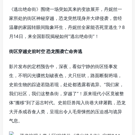
《逃出绝命街》围绕一场突如其来的变故展开，丹妮丝一
家所处的街区神秘穿越，恐龙突然现身并大肆侵袭，曾经
温馨的家园转眼间险象环生，丹妮丝全家能否死里逃生？8
月14日，来全国影院揭秘如何“逃出绝命街”！
街区穿越史前时空 恐龙围袭亡命奔逃
影片发布的定档预告中，深夜，看似宁静的街区怪事发
生，不明闪光骤然划破夜色，犬只狂吠，路面断裂坍塌，
史前生物的踪迹若隐若现，处处都透露着诡异。“我们家，
我们社区，我们这整条街，穿越了”！原来现代小区竟被整
体“搬移”到了远古时代。史前巨兽闯入街巷大肆屠戮，恐龙
大开杀戒吞食人类，呈现出令人毛骨悚然的压迫感与诡异
气息。