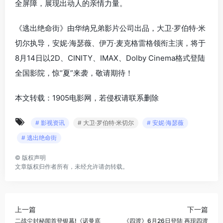
全屏障，展现出动人的亲情力量。
《逃出绝命街》由华纳兄弟影片公司出品，大卫·罗伯特·米
切尔执导，安妮·海瑟薇、伊万·麦克格雷格领衔主演，将于
8月14日以2D、CINITY、IMAX、Dolby Cinema格式登陆
全国影院，惊“夏”来袭，敬请期待！
本文转载：1905电影网，若侵权请联系删除
# 影视资讯
# 大卫·罗伯特·米切尔
# 安妮·海瑟薇
# 逃出绝命街
©
版权声明
文章版权归作者所有，未经允许请勿转载。
上一篇
下一篇
二战尘封秘闻首登银幕!《诺曼底
《四渡》6月26日登陆 再现四渡