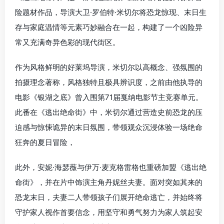
险题材作品，导演大卫·罗伯特·米切尔将恐龙惊现、末日生
存与家庭温情等元素巧妙融合在一起，构建了一个凶险异
常又充满奇异色彩的现代街区。
作为风格鲜明的好莱坞导演，米切尔以高概念、强氛围的
拍摄理念著称，风格独特且极具辨识度，之前由他执导的
电影《银湖之底》曾入围第71届戛纳电影节主竞赛单元。
此番在《逃出绝命街》中，米切尔通过营造史前恐龙的压
迫感与惊悚诡异的末日氛围，带领观众沉浸体验一场绝命
狂奔的夏日冒险，
此外，安妮·海瑟薇与伊万·麦克格雷格也重磅加盟《逃出绝
命街》，并在片中饰演主角丹妮丝夫妻。面对突如其来的
恐龙末日，夫妻二人带领孩子们展开绝命逃亡，并始终将
守护家人视作首要信念，用坚守和勇气努力为家人筑起安