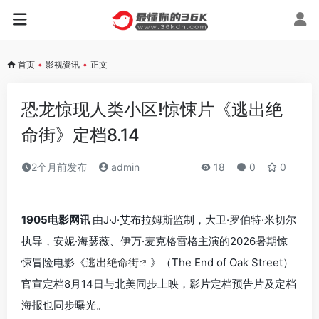
首页
•
影视资讯
•
正文
恐龙惊现人类小区!惊悚片《逃出绝
命街》定档8.14
2个月前发布
admin
18
0
0
1905电影网讯
由J·J·艾布拉姆斯监制，大卫·罗伯特·米切尔
执导，安妮·海瑟薇、伊万·麦克格雷格主演的2026暑期惊
悚冒险电影《
逃出绝命街
》（The End of Oak Street）
官宣定档8月14日与北美同步上映，影片定档预告片及定档
海报也同步曝光。