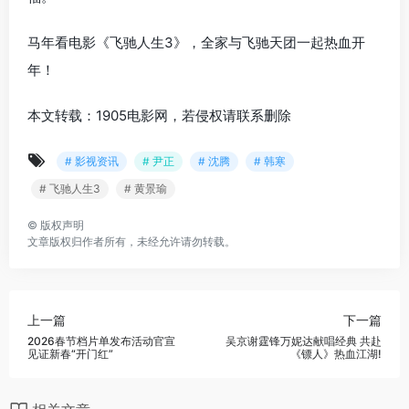
马年看电影《飞驰人生3》，全家与飞驰天团一起热血开
年！
本文转载：1905电影网，若侵权请联系删除
# 影视资讯
# 尹正
# 沈腾
# 韩寒
# 飞驰人生3
# 黄景瑜
©
版权声明
文章版权归作者所有，未经允许请勿转载。
上一篇
下一篇
2026春节档片单发布活动官宣
吴京谢霆锋万妮达献唱经典 共赴
见证新春“开门红”
《镖人》热血江湖!