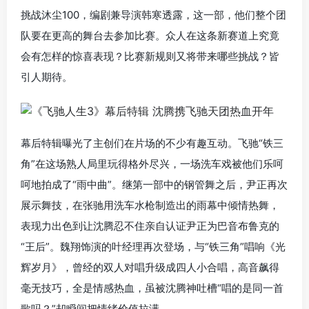
挑战沐尘100，编剧兼导演韩寒透露，这一部，他们整个团
队要在更高的舞台去参加比赛。众人在这条新赛道上究竟
会有怎样的惊喜表现？比赛新规则又将带来哪些挑战？皆
引人期待。
幕后特辑曝光了主创们在片场的不少有趣互动。飞驰“铁三
角”在这场熟人局里玩得格外尽兴，一场洗车戏被他们乐呵
呵地拍成了“雨中曲”。继第一部中的钢管舞之后，尹正再次
展示舞技，在张驰用洗车水枪制造出的雨幕中倾情热舞，
表现力出色到让沈腾忍不住亲自认证尹正为巴音布鲁克的
“王后”。魏翔饰演的叶经理再次登场，与“铁三角”唱响《光
辉岁月》，曾经的双人对唱升级成四人小合唱，高音飙得
毫无技巧，全是情感热血，虽被沈腾神吐槽“唱的是同一首
歌吗？”却瞬间把情绪价值拉满。