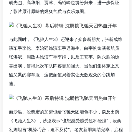
胡先煦、高华阳、贾冰、冯绍峰也纷纷归来，进一步保证
了影片原汁原味的燃爽气质与欢乐氛围。
与此同时，《飞驰人生3》还迎来了众多新朋友，张新成饰
演车手李伦、李治廷饰演车手迟海生、白宇帆饰演领航员
张洪斌、周政杰饰演车手李维，以及王安宇、陈永胜的惊
喜出演，使得此次车队阵容更加强大。当他们集体穿上又
酷又飒的赛车服，这把颜值局着实让无数观众的心跳加
速。
而沙溢、段奕宏的加盟也给飞驰天团增色不少，谈及出演
《飞驰人生3》，沙溢表示“也想感受感受这种碰撞”，段奕
宏则坦言“机缘巧合，迫不及待”。老友新朋集结完毕，启程