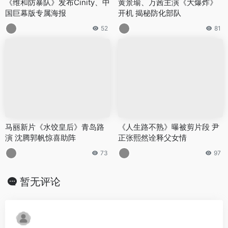
《维和防暴队》发布Cinity、中
黄景瑜、万茜主演《大爆炸》
国巨幕版专属海报
开机 揭秘防化部队
52
81
马丽新片《水饺皇后》青岛路
《人生路不熟》曝被剪片段 尹
演 沈腾郭帆惊喜助阵
正张熙然诠释父女情
73
97
暂无评论