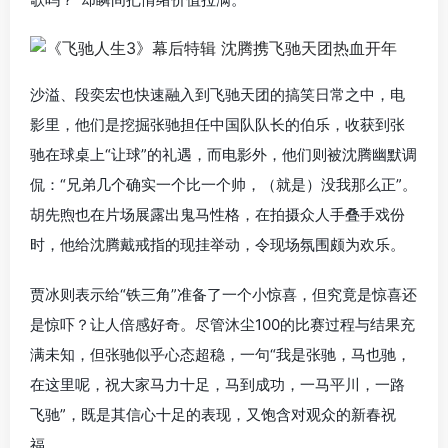
沙溢、段奕宏也快速融入到飞驰天团的搞笑日常之中，电
影里，他们是挖掘张驰担任中国队队长的伯乐，收获到张
驰在球桌上“让球”的礼遇，而电影外，他们则被沈腾幽默调
侃：“兄弟几个确实一个比一个帅，（就是）没我那么正”。
胡先煦也在片场展露出鬼马性格，在拍摄众人手叠手戏份
时，他给沈腾戴戒指的现挂举动，令现场氛围颇为欢乐。
贾冰则表示给“铁三角”准备了一个小惊喜，但究竟是惊喜还
是惊吓？让人倍感好奇。尽管沐尘100的比赛过程与结果充
满未知，但张驰似乎心态超稳，一句“我是张驰，马也驰，
在这里呢，祝大家马力十足，马到成功，一马平川，一路
飞驰”，既是其信心十足的表现，又饱含对观众的新春祝
福。