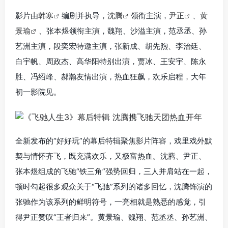
影片由
韩寒
编剧并执导，
沈腾
领衔主演，
尹正
、
黄
景瑜
、张本煜领衔主演，魏翔、沙溢主演，范丞丞、孙
艺洲主演，段奕宏特邀主演，张新成、胡先煦、李治廷、
白宇帆、周政杰、高华阳特别出演，贾冰、王安宇、陈永
胜、冯绍峰、郝瀚友情出演，热血狂飙，欢乐启程，大年
初一影院见。
全新发布的“好好玩”的幕后特辑聚焦影片阵容，戏里戏外默
契与情怀齐飞，既充满欢乐，又极富热血。沈腾、尹正、
张本煜组成的飞驰“铁三角”强势回归，三人并肩站在一起，
顿时勾起很多观众关于“飞驰”系列的诸多回忆，沈腾饰演的
张驰作为该系列的鲜明符号，一亮相就是熟悉的感觉，引
得尹正赞叹“王者归来”。黄景瑜、魏翔、范丞丞、孙艺洲、