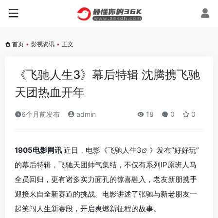
首页
•
影视资讯
•
正文
《飞驰人生3》幕后特辑 沈腾携飞驰
天团热血开年
6个月前发布
admin
18
0
0
1905电影网讯
近日，电影《
飞驰人生3
》发布“好好玩”
的幕后特辑，飞驰天团帅气集结，不仅有系列IP原班人马
全员回归，更有诸多实力面孔的惊喜融入，老友新朋携手
迎接来自全新赛道的挑战。电影讲述了张驰与新老朋友一
起笑闯人生新赛段，开启爽燃新征程的故事。