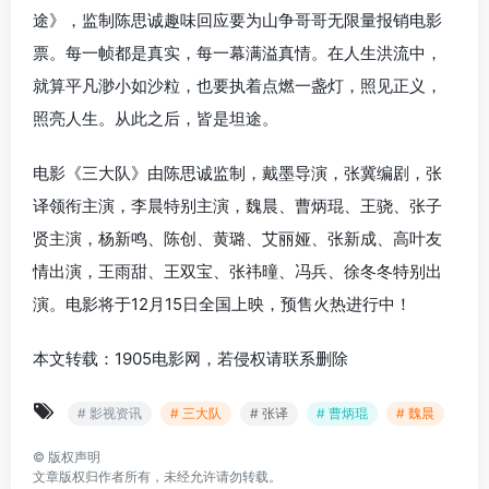
途》，监制陈思诚趣味回应要为山争哥哥无限量报销电影
票。每一帧都是真实，每一幕满溢真情。在人生洪流中，
就算平凡渺小如沙粒，也要执着点燃一盏灯，照见正义，
照亮人生。从此之后，皆是坦途。
电影《三大队》由陈思诚监制，戴墨导演，张冀编剧，张
译领衔主演，李晨特别主演，魏晨、曹炳琨、王骁、张子
贤主演，杨新鸣、陈创、黄璐、艾丽娅、张新成、高叶友
情出演，王雨甜、王双宝、张祎曈、冯兵、徐冬冬特别出
演。电影将于12月15日全国上映，预售火热进行中！
本文转载：1905电影网，若侵权请联系删除
# 影视资讯
# 三大队
# 张译
# 曹炳琨
# 魏晨
©
版权声明
文章版权归作者所有，未经允许请勿转载。