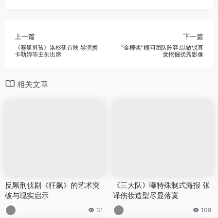
上一篇
下一篇
《赛艇男孩》洛杉矶首映 导演携
“金椰奖”顾问团队阵容:以敏锐直
卡勒姆等主创出席
觉挖掘优秀影像
相关文章
反黑刑侦剧《狂飙》的艺术突
《三大队》曝特殊制式海报 张
破与现实启示
译伤妆造型尽显落寞
31
109