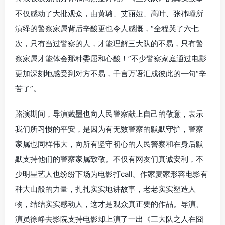
不仅感动了大批观众，由黄璐、艾丽娅、高叶、张祎曈所
演绎的警察家属背后辛酸更也令人感慨，“全程哭了六七
次，只有当过警察的人，才能理解三大队的不易，只有警
察家属才能体会那种委屈和心酸！”不少警察家庭通过电影
更加深刻地感受到对方不易，千言万语汇成彼此的一句“辛
苦了”。
路演期间，导演戴墨也向人民警察献上自己的敬意，表示
我们所习惯的平安，是因为有无数警察的默默守护，警察
家属也同样伟大，向所有坚守初心的人民警察和在身后默
默支持他们的警察家属致敬。不仅有网友们真诚安利，不
少明星艺人也纷纷下场为电影打call。作家麦家形容电影有
种大山般的力量，扎扎实实地讲故事，老老实实塑造人
物，结结实实感动人，这才是观众真正要的作品。导演、
演员徐峥去影院支持电影却上演了一出《三大队之人在囧