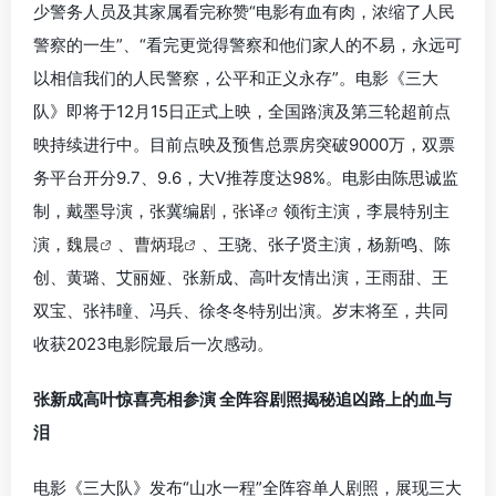
少警务人员及其家属看完称赞“电影有血有肉，浓缩了人民
警察的一生”、“看完更觉得警察和他们家人的不易，永远可
以相信我们的人民警察，公平和正义永存”。电影《三大
队》即将于12月15日正式上映，全国路演及第三轮超前点
映持续进行中。目前点映及预售总票房突破9000万，双票
务平台开分9.7、9.6，大V推荐度达98%。电影由陈思诚监
制，戴墨导演，张冀编剧，
张译
领衔主演，李晨特别主
演，
魏晨
、
曹炳琨
、王骁、张子贤主演，杨新鸣、陈
创、黄璐、艾丽娅、张新成、高叶友情出演，王雨甜、王
双宝、张祎曈、冯兵、徐冬冬特别出演。岁末将至，共同
收获2023电影院最后一次感动。
张新成高叶惊喜亮相参演 全阵容剧照揭秘追凶路上的血与
泪
电影《三大队》发布“山水一程”全阵容单人剧照，展现三大