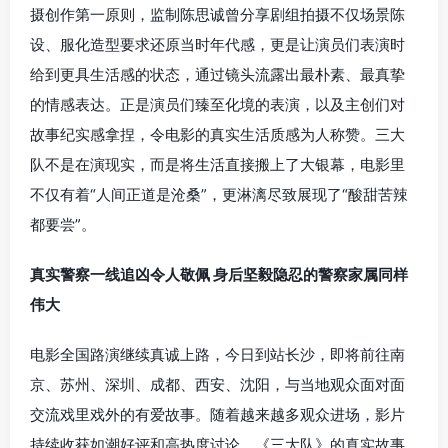
摄创作第一原则，监制陈思诚曾分享剧组拍摄不仅场景陈
设、服化造型要求还原当时年代感，更是让演员们表演时
给到更具生活感的状态，通过镜头流露出最朴素、最真挚
的情感表达。正是演员们臻至化境的表演，以及主创们对
故事纪实感拿捏，令电影的真实生活质感为人称赞。三大
队不是在演现实，而是将生活直接搬上了大银幕，电影里
不仅有着“人间正道是沧桑”，更淋漓尽致展现了“酸甜苦辣
都要尝”。
真实警察一线追凶令人敬佩 身后坚毅隐忍的警察家属同样
伟大
电影全国路演继续真诚上路，今日到站长沙，即将前往南
京、苏州、深圳、成都、西安、沈阳，与当地观众面对面
交流戏里戏外的有爱故事。随着越来越多观众进场，影片
持续收获如潮好评和高热度讨论。《三大队》的真实故事