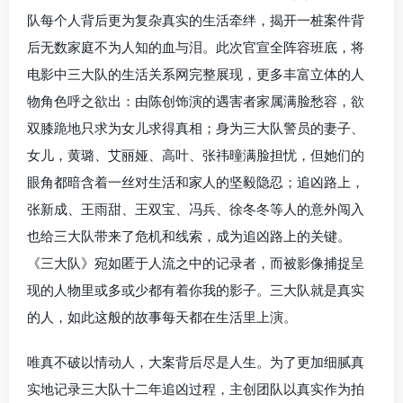
队每个人背后更为复杂真实的生活牵绊，揭开一桩案件背
后无数家庭不为人知的血与泪。此次官宣全阵容班底，将
电影中三大队的生活关系网完整展现，更多丰富立体的人
物角色呼之欲出：由陈创饰演的遇害者家属满脸愁容，欲
双膝跪地只求为女儿求得真相；身为三大队警员的妻子、
女儿，黄璐、艾丽娅、高叶、张祎曈满脸担忧，但她们的
眼角都暗含着一丝对生活和家人的坚毅隐忍；追凶路上，
张新成、王雨甜、王双宝、冯兵、徐冬冬等人的意外闯入
也给三大队带来了危机和线索，成为追凶路上的关键。
《三大队》宛如匿于人流之中的记录者，而被影像捕捉呈
现的人物里或多或少都有着你我的影子。三大队就是真实
的人，如此这般的故事每天都在生活里上演。
唯真不破以情动人，大案背后尽是人生。为了更加细腻真
实地记录三大队十二年追凶过程，主创团队以真实作为拍