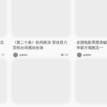
东北
《第二十条》杭州路演 雷佳音六
全国电影周票房破7
页纸台词感动全场
华新片领跑五一
31
admin
63
admin