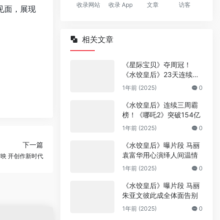
收录网站
收录 App
文章
访客
见面，展现
相关文章
《星际宝贝》夺周冠！
《水饺皇后》23天连续日
冠
1年前 (2025)
0
《水饺皇后》连续三周霸
榜！《哪吒2》突破154亿
1年前 (2025)
0
下一篇
《水饺皇后》曝片段 马丽
袁富华用心演绎人间温情
映 开创作新时代
1年前 (2025)
0
《水饺皇后》曝片段 马丽
朱亚文彼此成全体面告别
1年前 (2025)
0