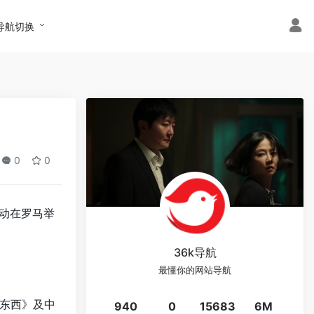
导航切换
0
0
活动在罗马举
36k导航
最懂你的网站导航
东西》及中
940
0
15683
6M