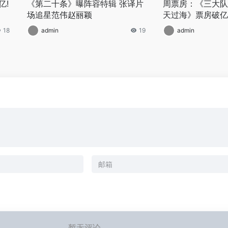
亿!
《第二十条》曝阵容特辑 张译片
周票房：《三大队
场追星范伟赵丽颖
天过海》票房破亿
18
admin
19
admin
暂无评论...