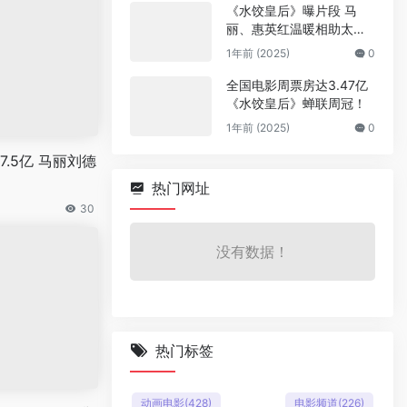
《水饺皇后》曝片段 马
丽、惠英红温暖相助太动
人
1年前 (2025)
0
全国电影周票房达3.47亿
《水饺皇后》蝉联周冠！
1年前 (2025)
0
.5亿 马丽刘德
热门网址
30
没有数据！
热门标签
动画电影
(428)
电影频道
(226)