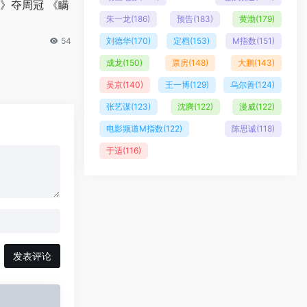
》夺周冠 《瞒
朱一龙
(186)
预告
(183)
黄渤
(179)
54
刘德华
(170)
定档
(153)
M指数
(151)
成龙
(150)
票房
(148)
大鹏
(143)
吴京
(140)
王一博
(129)
乌尔善
(124)
张艺谋
(123)
沈腾
(122)
漫威
(122)
电影频道M指数
(122)
陈思诚
(118)
于适
(116)
发表评论