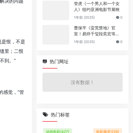
解决的问题
管虎《一个男人和一个女
人》纽约亚洲电影节展映
1年前 (2025)
0
曹保平《蛮荒禁地》官
宣！易烊千玺段奕宏等加
盟
说是恨，不是
1年前 (2025)
0
缝里；二恨
不到。”
热门网址
没有数据！
的感觉，“管
热门标签
动画电影
(427)
电影频道
(226)