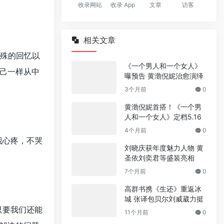
收录网站
收录 App
文章
访客
相关文章
特殊的回忆以
《一个男人和一个女人》
己一样从中
曝预告 黄渤倪妮治愈演绎
3个月前
0
黄渤倪妮首搭！《一个男
人和一个女人》定档5.16
4个月前
0
我心疼，不哭
刘晓庆获年度魅力人物 黄
圣依刘奕君等盛装亮相
7个月前
0
高群书携《生还》重返冰
城 张译包贝尔刘威葳力挺
只要我们还能
11个月前
0