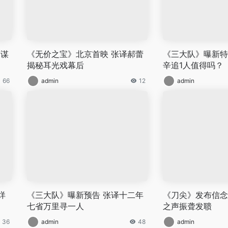
艺谋
《无价之宝》北京首映 张译郝蕾
《三大队》曝新特
揭秘耳光戏幕后
辛追1人值得吗？
66
admin
12
admin
烊
《三大队》曝新预告 张译十二年
《刀尖》发布信念
七省万里寻一人
之声振聋发聩
36
admin
48
admin