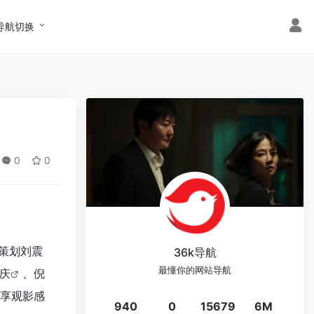
导航切换
0
0
策划刘震
36k导航
最懂你的网站导航
庆
、倪
享观影感
940
0
15679
6M