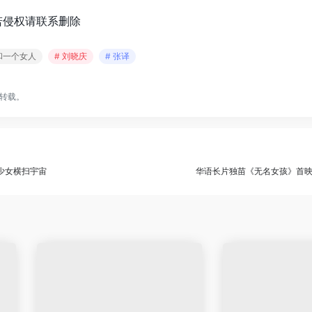
若侵权请联系删除
和一个女人
# 刘晓庆
# 张译
转载。
逆少女横扫宇宙
华语长片独苗《无名女孩》首映