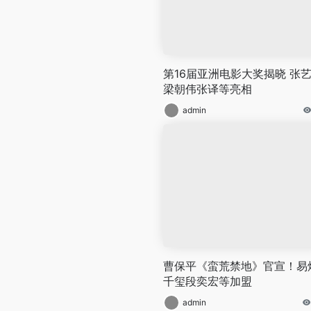
第16届亚洲电影大奖揭晓 张
梁朝伟张译等亮相
admin
曹保平《蛮荒禁地》官宣！易
千玺段奕宏等加盟
admin