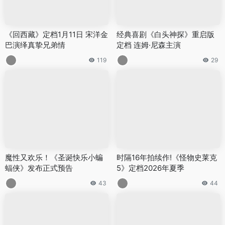
《回西藏》定档1月11日 宋洋金
经典喜剧《白头神探》重启版
巴演绎真挚兄弟情
定档 连姆·尼森主演
119
29
魔性又欢乐！《圣诞快乐小蝙
时隔16年拍续作!《怪物史莱克
蝠侠》发布正式预告
5》定档2026年夏季
43
44