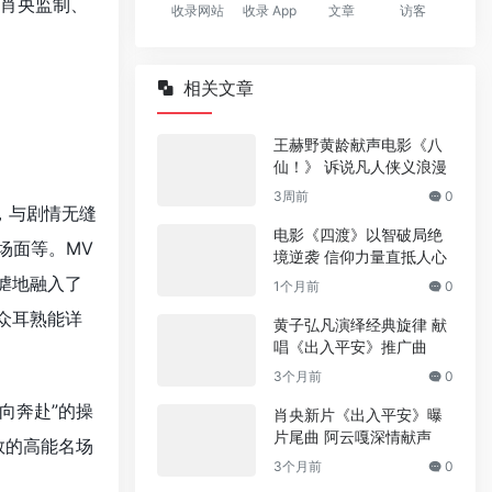
由肖央监制、
收录网站
收录 App
文章
访客
相关文章
王赫野黄龄献声电影《八
仙！》 诉说凡人侠义浪漫
3周前
0
，与剧情无缝
电影《四渡》以智破局绝
场面等。MV
境逆袭 信仰力量直抵人心
谑地融入了
1个月前
0
众耳熟能详
黄子弘凡演绎经典旋律 献
唱《出入平安》推广曲
3个月前
0
向奔赴”的操
肖央新片《出入平安》曝
片尾曲 阿云嘎深情献声
数的高能名场
3个月前
0