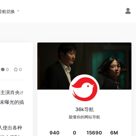
导航切换
0
0
衔主演
肖央
未曝光的搞
36k导航
最懂你的网站导航
人使出各种
940
0
15690
6M