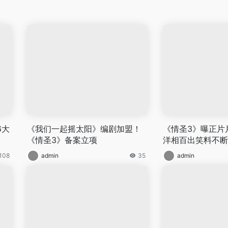
6大
《我们一起摇太阳》编剧加盟！
《情圣3》曝正片
《情圣3》备案立项
洋相百出笑料不断
108
admin
35
admin