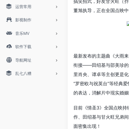
搞笑招式，好友甘火旺（乔
运营常用
董旭执导，正在全国点映中
影视制作
音乐MV
软件下载
最新发布的主题曲《大雨来
导航网址
衔接——田绍基与邵美珍的“
乱七八糟
里肖央、谭卓等主创更是化
“罗密欧与祝英台”等经典
的表达，消解片中现实婚姻
目前《情圣3》全国点映持
作、田绍基与甘火旺兄弟间
面密集出现！