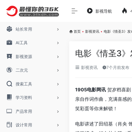
影视导航
站长常用
首页
•
影视资讯
•
电影《情圣3》发
AI工具
电影《情圣3》
影视资源
影视资讯
7个月前发布
二次元
搜索工具
1905电影网讯
贺岁档喜剧
学习资料
亲自作词作曲，充满喜感的
笑彩蛋等你来解锁！
产品常用
电影讲述了田绍基（肖央 
设计常用