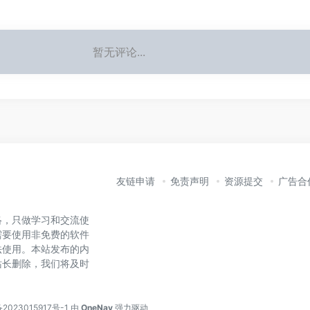
暂无评论...
友链申请
免责声明
资源提交
广告合
络，只做学习和交流使
需要使用非免费的软件
法使用。本站发布的内
站长删除，我们将及时
2023015917号-1
由
OneNav
强力驱动