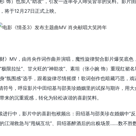
杉 饰）也加入“助攻”，引发一连串令人啼笑皆非的笑料。影片
，将于12月27日正式上映。
财》MV，由肖央作词作曲并演唱，魔性旋律契合影片爆笑底色
极限拉扯”、甘火旺的“神助攻”、素坦（张小婉 饰）重现红裙名
身“氛围感”选手，跟着旋律尽情摇摆！歌词创作也暗藏巧思，戏
爱情符号，呼应影片中田绍基与邵美珍婚姻里的试探与期许，用大
带来的沉重观感，转化为轻松诙谐的喜剧笑料。
续进行中，影片中的喜剧包袱频出：田绍基与邵美珍在婚姻中“反
的江湖救急与“甩锅互坑”、田绍基醉酒后的出糗场景……数不胜