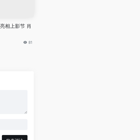
亮相上影节 肖
81