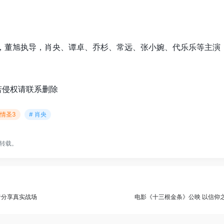
，董旭执导，肖央、谭卓、乔杉、常远、张小婉、代乐乐等主演，
若侵权请联系删除
 情圣3
# 肖央
转载。
者分享真实战场
电影《十三根金条》公映 以信仰