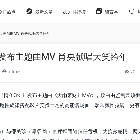
今日热点
最新文章
排行榜
留言本
布主题曲MV 肖央献唱大笑跨年
发布主题曲MV 肖央献唱大笑跨年
admin
20
《
情圣3
》发布主题曲《大雨来财》
MV
，歌曲由监制兼领
魔性旋律搭配影片笑点十足的高能名场面，欢乐氛围拉满，更有
饰）与邵美珍（谭卓 饰）的婚姻遭遇信任危机，为挽救感情，两