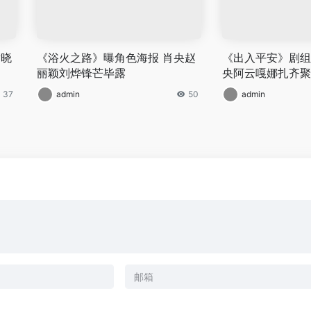
黄晓
《浴火之路》曝角色海报 肖央赵
《出入平安》剧组
丽颖刘烨锋芒毕露
央阿云嘎娜扎齐聚
37
admin
50
admin