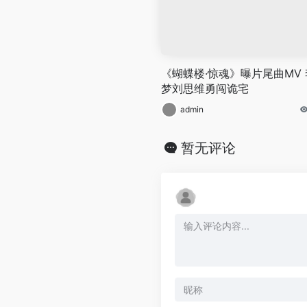
《蝴蝶楼·惊魂》曝片尾曲MV 
梦刘思维勇闯诡宅
admin
暂无评论