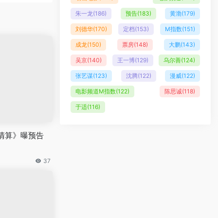
朱一龙
(186)
预告
(183)
黄渤
(179)
刘德华
(170)
定档
(153)
M指数
(151)
成龙
(150)
票房
(148)
大鹏
(143)
吴京
(140)
王一博
(129)
乌尔善
(124)
张艺谋
(123)
沈腾
(122)
漫威
(122)
电影频道M指数
(122)
陈思诚
(118)
于适
(116)
清算》曝预告
37