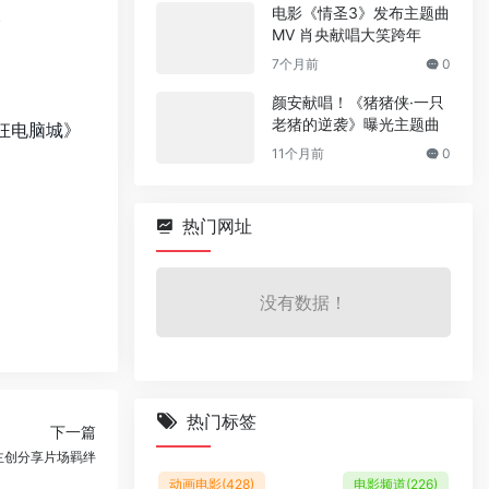
。
电影《情圣3》发布主题曲
MV 肖央献唱大笑跨年
7个月前
0
颜安献唱！《猪猪侠·一只
老猪的逆袭》曝光主题曲
狂电脑城》
11个月前
0
热门网址
没有数据！
热门标签
下一篇
主创分享片场羁绊
动画电影
(428)
电影频道
(226)