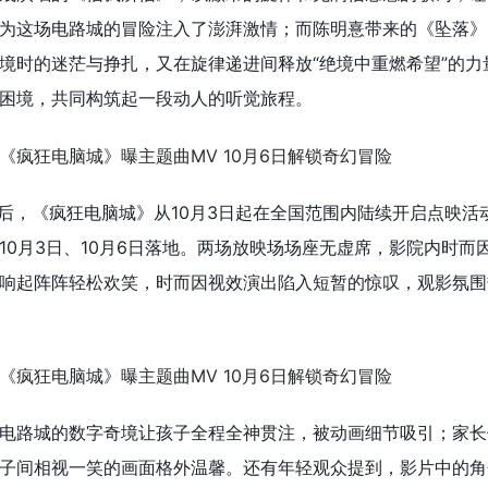
为这场电路城的冒险注入了澎湃激情；而陈明憙带来的《坠落》
境时的迷茫与挣扎，又在旋律递进间释放“绝境中重燃希望”的力
困境，共同构筑起一段动人的听觉旅程。
束后，《疯狂电脑城》从10月3日起在全国范围内陆续开启点映活
10月3日、10月6日落地。两场放映场场座无虚席，影院内时而
响起阵阵轻松欢笑，时而因视效演出陷入短暂的惊叹，观影氛围
电路城的数字奇境让孩子全程全神贯注，被动画细节吸引；家长
子间相视一笑的画面格外温馨。还有年轻观众提到，影片中的角