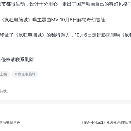
细节都很生动，设计十分用心，走出了国产动画自己的科幻风格”
印证了《疯狂电脑城》的独特魅力，
10月6日
走进影院
叩响《疯
！
若侵权请联系删除
 上映
# 疯狂电脑城
转载。
昌路演畅聊角色
《刺杀小说家2》相爱相杀特辑 