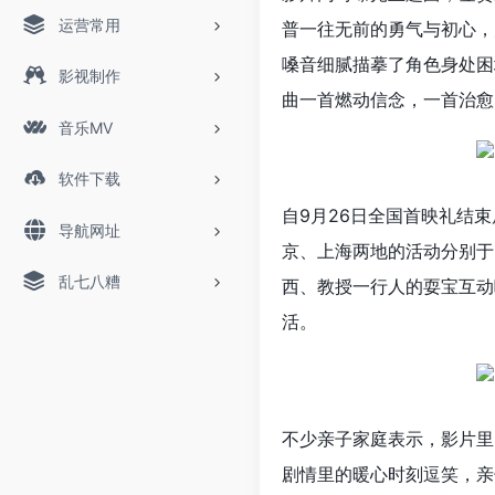
运营常用
普一往无前的勇气与初心，
嗓音细腻描摹了角色身处困
影视制作
曲一首燃动信念，一首治愈
音乐MV
软件下载
自9月26日全国首映礼结
导航网址
京、上海两地的活动分别于
乱七八糟
西、教授一行人的耍宝互动
活。
不少亲子家庭表示，影片里
剧情里的暖心时刻逗笑，亲