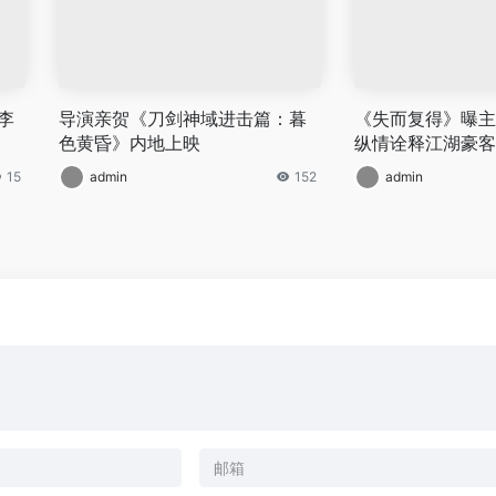
李
导演亲贺《刀剑神域进击篇：暮
《失而复得》曝主
色黄昏》内地上映
纵情诠释江湖豪客
15
admin
152
admin