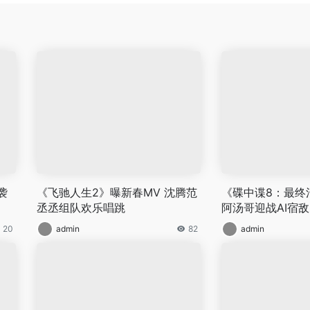
袭
《飞驰人生2》曝新春MV 沈腾范
《碟中谍8：最终
丞丞组队欢乐唱跳
阿汤哥迎战AI宿敌
20
admin
82
admin