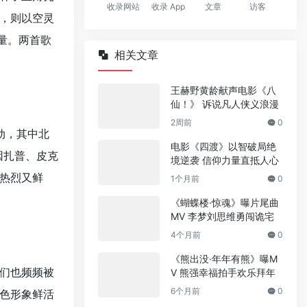
收录网站
收录 App
文章
访客
，则以空灵
量。两首歌
相关文章
王赫野黄龄献声电影《八
仙！》 诉说凡人侠义浪漫
2周前
0
动，其中北
电影《四渡》以智破局绝
因扎普、皮克
境逆袭 信仰力量直抵人心
热烈又鲜
1个月前
0
《蝴蝶楼·惊魂》曝片尾曲
MV 李梦刘思维勇闯诡宅
4个月前
0
《熊出没·年年有熊》曝M
们也频频被
V 熊强幸福拍手欢乐拜年
6个月前
0
色形象鲜活