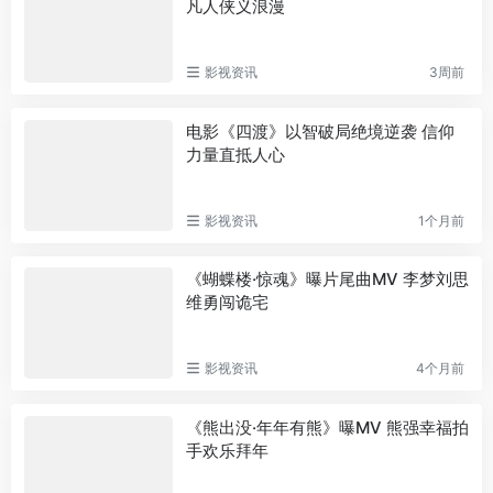
凡人侠义浪漫
影视资讯
3周前
电影《四渡》以智破局绝境逆袭 信仰
力量直抵人心
影视资讯
1个月前
《蝴蝶楼·惊魂》曝片尾曲MV 李梦刘思
维勇闯诡宅
影视资讯
4个月前
《熊出没·年年有熊》曝MV 熊强幸福拍
手欢乐拜年