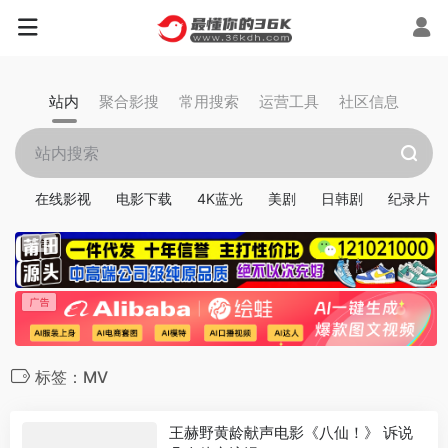
站内
聚合影搜
常用搜索
运营工具
社区信息
在线影视
电影下载
4K蓝光
美剧
日韩剧
纪录片
标签：MV
王赫野黄龄献声电影《八仙！》 诉说