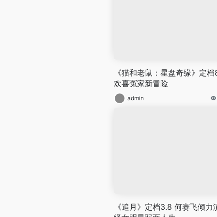
《猫和老鼠：星盘奇缘》定档8
欢喜冤家新冒险
admin
《追月》定档3.8 何赛飞倾力