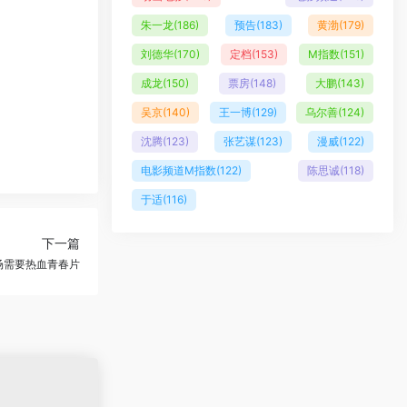
。
朱一龙
(186)
预告
(183)
黄渤
(179)
刘德华
(170)
定档
(153)
M指数
(151)
成龙
(150)
票房
(148)
大鹏
(143)
吴京
(140)
王一博
(129)
乌尔善
(124)
沈腾
(123)
张艺谋
(123)
漫威
(122)
电影频道M指数
(122)
陈思诚
(118)
于适
(116)
下一篇
场需要热血青春片