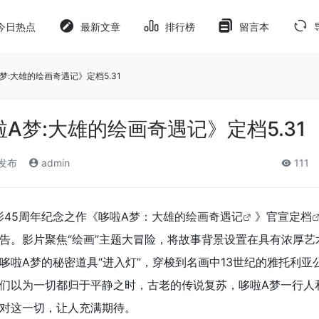
今日热点
最新文章
排行榜
留言本
梦:大雄的绘画奇遇记》定档5.31
A梦:大雄的绘画奇遇记》定档5.31
)发布
admin
111
影45周年纪念之作《
哆啦A梦：大雄的绘画奇遇记
》官宣
定档
告。影片聚焦“绘画”主题大冒险，将故事背景设置在具有浓厚艺
哆啦A梦的秘密道具“进入灯”，穿梭到名画中13世纪的雅托利亚
们以为一切都归于平静之时，古老的传说复苏，哆啦A梦一行人
对这一切，让人充满期待。