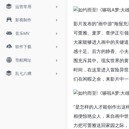
运营常用
影视制作
影片发布的“画中游”海报
可蕾雅、麦罗、查伊正引领
音乐MV
大家能够进入画中的关键道
软件下载
感十足。后方的静香、小夫
导航网址
围充斥其中。现实世界的黄
时间，在这里进入冒险异世
乱七八糟
们在闲暇之余，来影片中一
“是怎样的人才能创作出这
相便惊艳众人，来自画中世
力把可蕾雅送回家园之际，