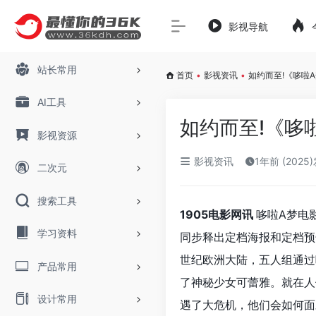
影视导航
站长常用
首页
•
影视资讯
•
如约而至!《哆啦A
AI工具
如约而至!《哆啦
影视资源
影视资讯
1年前 (2025
二次元
搜索工具
1905电影网讯
哆啦A梦电
学习资料
同步释出定档海报和定档预
世纪欧洲大陆，五人组通过
产品常用
了神秘少女可蕾雅。就在人
设计常用
遇了大危机，他们会如何面