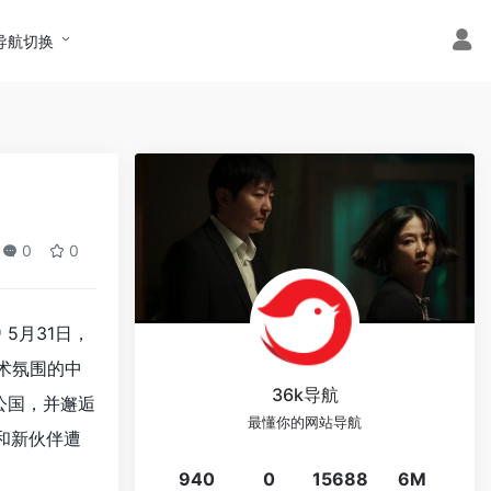
导航切换
0
0
5月31日，
术氛围的中
36k导航
公国，并邂逅
最懂你的网站导航
和新伙伴遭
940
0
15688
6M