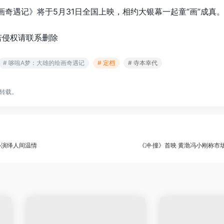
画奇遇记》将于5月31日全国上映，相约大银幕一起童“画”成真
若侵权请联系删除
# 哆啦A梦：大雄的绘画奇遇记
# 定档
# 寺本幸代
转载。
心演绎人间温情
《冲·撞》首映 黄渤冯小刚称市