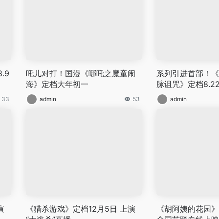
.9
吒儿对打！国漫《哪吒之魔童闹
系列引进首部！《
海》定档大年初一
脉诅咒》定档8.2
33
admin
53
admin
演
《猎杀游戏》定档12月5日 上演
《胡阿姨的花园》曝