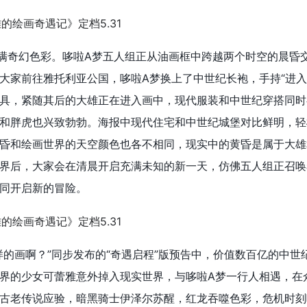
充满奇幻色彩。哆啦A梦五人组正从油画框中跨越两个时空的晨昏
大家前往雅托利亚公国，哆啦A梦换上了中世纪长袍，手持“进入
具，紧随其后的大雄正在进入画中，现代服装和中世纪穿搭同时
和胖虎也兴致勃勃。海报中现代住宅和中世纪城堡对比鲜明，轻
昏和绘画世界的天空颜色也各不相同，现实中的黄昏是属于大雄
界后，大家会在清晨开启充满未知的新一天，仿佛五人组正召唤
同开启新的冒险。
样的画啊？”同步发布的“奇遇启程”版预告中，价值数百亿的中世
界的少女可蕾雅意外掉入现实世界，与哆啦A梦一行人相遇，在
古老传说应验，暗黑骑士伊泽尔苏醒，红龙吞噬色彩，危机时刻