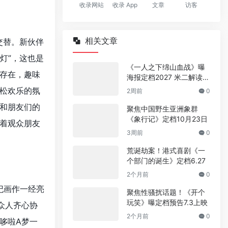
收录网站
收录 App
文章
访客
相关文章
交替。新伙伴
灯”，这也是
《一人之下绵山血战》曝
存在，趣味
海报定档2027 米二解读剧
情
松欢乐的氛
2周前
0
和朋友们的
聚焦中国野生亚洲象群
《象行记》定档10月23日
着观众朋友
3周前
0
荒诞劫案！港式喜剧《一
个部门的诞生》定档6.27
2个月前
0
纪画作一经亮
聚焦性骚扰话题！《开个
玩笑》曝定档预告7.3上映
众人齐心协
2个月前
0
哆啦A梦一