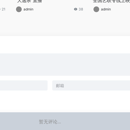
“大逃杀”直播
全国艺联专线上映
21
admin
38
admin
暂无评论...