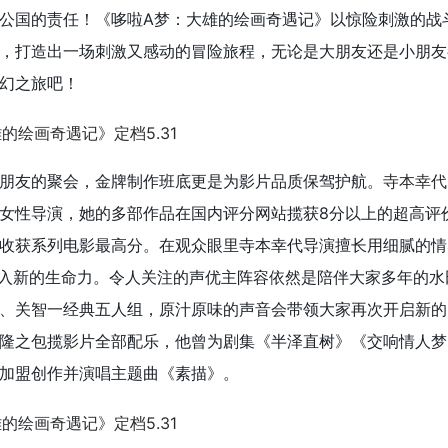
公国的责任！《哆啦A梦：大雄的绘画奇遇记》以惊险刺激的战
，打造出一场刺激又感动的冒险旅程，无论是大朋友还是小朋友
幻之旅吧！
朋友的聚会，金牌制作班底更是为影片品质保驾护航。
寺本幸代
女性导演，她的多部作品在国内评分网站揽获8分以上的超高评
收获系列电影最高分。在观众眼里寺本幸代导演擅长用细腻的情
注入新的生命力。令人关注的声优主阵容依然是陪伴大家多年的水
、关智⼀经典五人组，原汁原味的声音会带领大家再次开启新的
隆之包揽影片全部配乐，他曾为剧集《半泽直树》《交响情人梦
加盟创作并演唱主题曲《素描》。