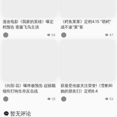
漫改电影《我家的英雄》曝定
《鳄鱼莱莱》定档4.15 “萌鳄”
档预告 斋藤飞鸟主演
成不速“莱”客
54
47
《向阳·花》曝终极预告 赵丽颖
获最受传媒关注荣誉!《雪豹和
领衔打响生存反击战
她的朋友们》定档8.4
25
53
暂无评论