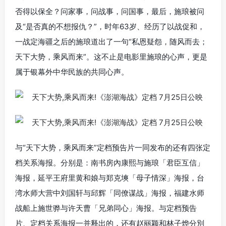
否得以保全？问家事，问战事，问国事，最后，施琅被问
及“是否真的不想报仇？”，时年63岁、经历了以战促和，
一战定海疆之后的施琅道出了一句“私恩疑怨，随风而去；
天下大势，乘风而来”。这不止是电影里施琅的心声，更是
属于银幕外中华民族的共同心声。
与“天下大势，乘风而来”定档预告片一同发布的还有四张定
档关系海报。分别是：南书房內康熙与施琅「君臣互信」
海报，延平王府里黄和娘与郑克塽「母子情深」海报，台
湾水师大营中刘国轩与邱辉「同僚谋战」海报，福建水师
战船上施世骅与许天曹「兄弟同心」海报。与定档预告
片、定档关系海报一并释出的，还有赵丽颖和林子烨分別