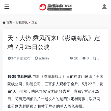
首页
•
影视资讯
•
正文
天下大势,乘风而来!《澎湖海战》定
档 7月25日公映
3个月前发布
admin
20
0
0
1905电影网讯
电影《
澎湖海战
》日前在厦门邀请了全国
院线公司、影管公司，三百多人观看了全片。5月22日，发
布“天下大势，乘风而来”
定档
预告片，宣布定档7月25
日。随着定档预告片一起发布的是四张定档海报，以及两
张分别为
赵丽颖
和
林子烨
的单人角色海报。