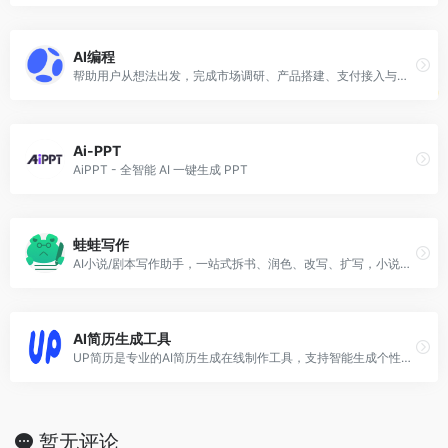
AI编程
帮助用户从想法出发，完成市场调研、产品搭建、支付接入与上线发布，做成可商业化网站的多智能体协作无代码编程平台。
Ai-PPT
AiPPT - 全智能 AI 一键生成 PPT
蛙蛙写作
AI小说/剧本写作助手，一站式拆书、润色、改写、扩写，小说转剧本
AI简历生成工具
UP简历是专业的AI简历生成在线制作工具，支持智能生成个性化简历内容，精准匹配岗位需求，涵盖各行业简历模板，可以在线编辑、免费下载使用，支持一键导出word/pdf等格式，全平台编辑适配，轻松完成个人简历制作。
暂无评论