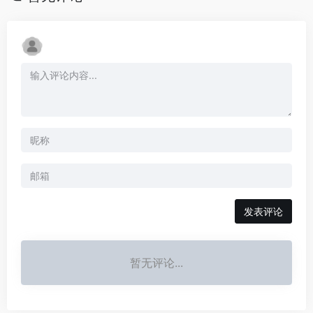
发表评论
暂无评论...