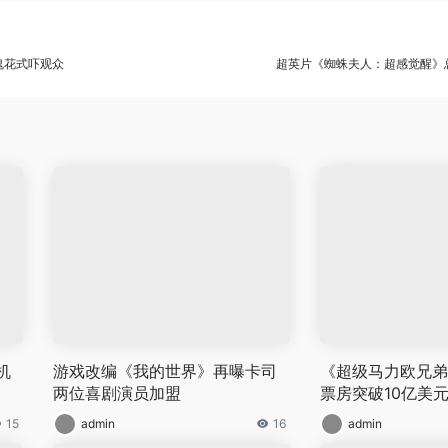
鬼花式吓观众
超英片《蜘蛛夫人：超感觉醒》总
机
游戏改编《我的世界》再曝卡司
《超级马力欧兄弟
两位喜剧演员加盟
票房突破10亿美
15
admin
16
admin