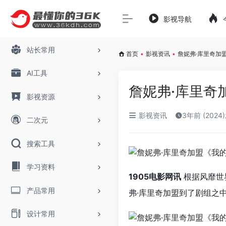
影视导航
站长常用
首页
•
影视资讯
•
詹妮弗·库里奇加
AI工具
詹妮弗·库里奇
影视资源
影视资讯
3年前 (2024
二次元
搜索工具
学习资料
1905电影网讯
根据风靡世
产品常用
弗·库里奇加盟到了剧组之
设计常用