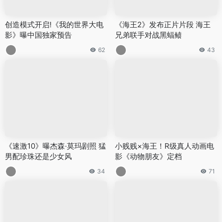
创造模式开启!《我的世界大电
《海王2》发布正片片段 海王
影》曝中国独家预告
兄弟联手对战黑蝠鲼
62
43
《速激10》曝杰森·莫玛剧照 猛
小贱贱×海王！R级真人动画电
男配珍珠还是少女风
影《动物朋友》定档
34
71