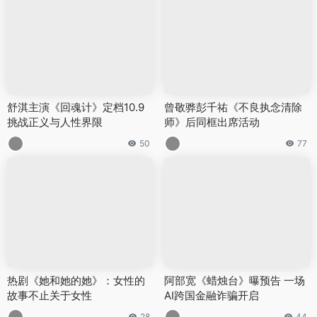
舒淇主演《回魂计》定档10.9
曾敬骅彭千祐《不良执念清除
挑战正义与人性界限
师》后同框出席活动
50
77
热剧《她和她的她》：女性的
阿部宽《蜡烛台》曝预告 一场
故事不止关于女性
AI跨国金融诈骗开启
28
44