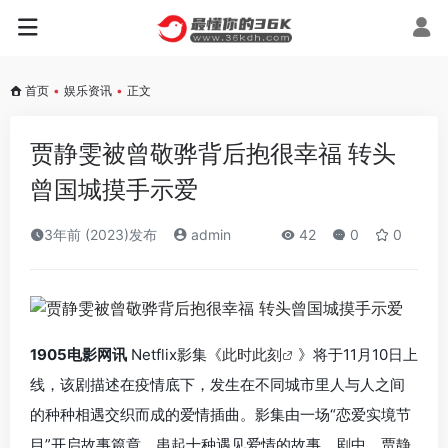
首页
•
娱乐资讯
•
正文
贾静雯被曾敬骅背后抱很幸福 转头
曾国城摸手示爱
3年前 (2023)发布
admin
42
0
0
1905电影网讯
Netflix影集《
此时此刻
》将于11月10日上
线，该剧描述在疫情底下，发生在不同城市里人与人之间
的种种相遇交织而成的爱情插曲。影集由一场“恋爱实境节
目”开启故事篇章，串起十种遇见爱情的故事。剧中，
贾静