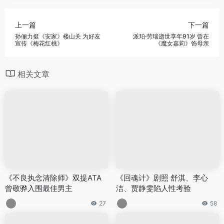
上一篇
下一篇
孙俪力挺《安家》楼山关 为好友
派珀·劳瑞逝世享年91岁 曾在
宣传《梅花红桃》
《魔女嘉莉》饰母亲
相关文章
《不良执念清除师》双提ATA
《回魂计》剧照 舒淇、李心
曾敬骅入围最佳男主
洁、贾静雯陷人性考验
27
58