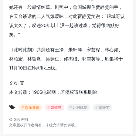
她还有一段感情纠葛。剧照中，曾国城握住贾静雯的手，
在天台谈话的二人气氛暧昧，对此贾静雯笑说：“跟城哥认
识太久了，暌违20年以上没一起演过戏，觉得很幽默好
笑。”
《此时此刻》共演还有王净、朱轩洋、宋芸桦、林心如、
林柏宏、林哲熹、吴慷仁、修杰楷、郭雪芙等，剧集将于
11月10日在Netflix上线。
文/迪莫
本文转载：1905电影网，若侵权请联系删除
# 娱乐资讯
# 曾敬骅
# 此时此刻
# 贾静雯
©
版权声明
文章版权归作者所有，未经允许请勿转载。