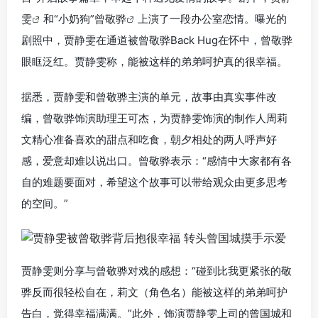
雯
和“小奶狗”
曾敬骅
上演了一段办公室恋情。曝光的
剧照中，贾静雯在通道被曾敬骅Back Hug在怀中，曾敬骅
眼眶泛红。贾静雯称，能被这样的弟弟呵护真的很幸福。
据悉，贾静雯和曾敬骅主演的单元，故事由真实事件改
编，曾敬骅饰演助理王可杰，为贾静雯饰演的制作人周莉
文精心准备喜欢的甜点和吃食，朝夕相处的两人呼声好
感，爱意却难以说出口。曾敬骅表示：“感情中大家都有各
自的难题要面对，希望这个故事可以带给观众由更多思考
的空间。”
贾静雯则分享与曾敬骅对戏的感想：“碰到比我更紧张的敬
骅反而很轻松自在，莉文（角色名）能被这样的弟弟呵护
告白，觉得幸福满满。”此外，饰演贾静雯上司的曾国城和