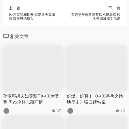
上一篇
下一篇
休·杰克曼和瑞安·雷诺兹夫妻出
贾静雯被曾敬骅背后抱很幸福 转
街 漫步纽约街头
头曾国城摸手示爱
相关文章
孙俪邓超夫妇等观F1中国大奖
好燃、好爽！《中国乒乓之绝
赛 周杰伦林志颖同框
地反击》曝口碑特辑
37
40