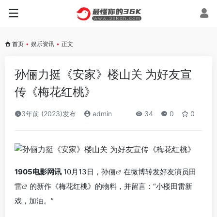
首页
•
娱乐资讯
•
正文
孙俪力挺《安家》楼山关 为好友宣
传《梅花红桃》
3年前 (2023)发布
admin
34
0
0
1905电影网讯
10月13日，
孙俪
在微博转发好友演员
田
雷
的新作《梅花红桃》的物料，并留言：“小楼田雷新
戏，加油。”