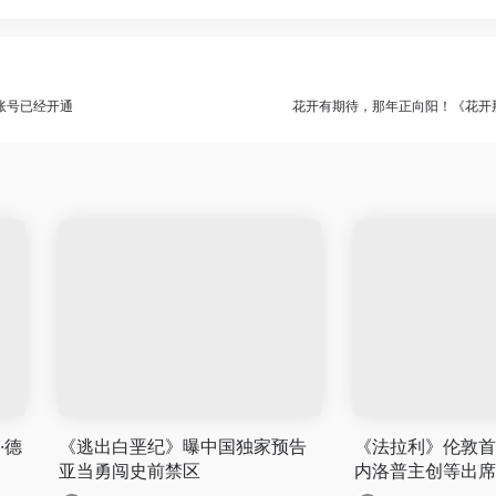
账号已经开通
花开有期待，那年正向阳！《花开那
·德
《逃出白垩纪》曝中国独家预告
《法拉利》伦敦首
亚当勇闯史前禁区
内洛普主创等出席