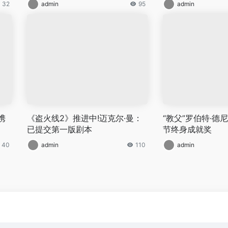
32
admin
95
admin
携
《盗火线2》推进中!迈克尔·曼：
“教父”罗伯特·德
已提交第一版剧本
节终身成就奖
40
admin
110
admin