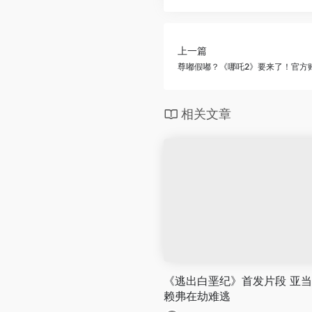
上一篇
尊嘟假嘟？《哪吒2》要来了！官方
相关文章
《逃出白垩纪》首发片段 亚当
赖弗在劫难逃