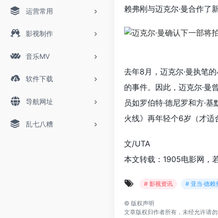
赖弗刚与迈克尔·曼合作了
运营常用
影视制作
音乐MV
去年8月，迈克尔·曼执笔
软件下载
的事件。因此，迈克尔·曼
导航网址
员如罗伯特·德尼罗和方·
火线》再年轻个6岁（才适
乱七八糟
文/UTA
本文转载：1905电影网，
# 影视资讯
# 亚当·德赖
©
版权声明
文章版权归作者所有，未经允许请勿