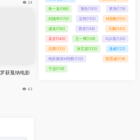
24
朱一龙
(186)
预告
(183)
黄渤
(179)
刘德华
(170)
定档
(153)
M指数
(151)
成龙
(150)
票房
(148)
大鹏
(143)
吴京
(140)
王一博
(129)
乌尔善
(124)
沈腾
(123)
张艺谋
(123)
漫威
(122)
电影频道M指数
(122)
陈思诚
(118)
于适
(116)
尼罗获戛纳电影
43