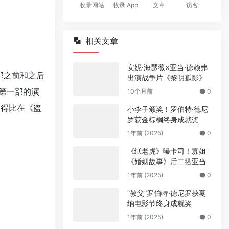
收录网站
收录 App
文章
访客
相关文章
安妮·海瑟薇×亚当·德赖弗
部之前和之后
出演战争片《黎明孤影》
第一部的演
10个月前
0
在得比在《盗
小李子颁奖！罗伯特·德尼
罗获金棕榈终身成就奖
1年前 (2025)
0
《纸老虎》曝卡司！寡姐
《婚姻故事》后二搭亚当
1年前 (2025)
0
“教父”罗伯特·德尼罗获戛
纳电影节终身成就奖
1年前 (2025)
0