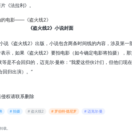
新片《法拉利》。
《盗火线2》小说封面
的小说《盗火线2》出版，小说包含两条时间线的内容，涉及第一
曾表示，如果《盗火线2》要拍电影（如今确定电影将拍摄），那
基默等是不会回归的，迈克尔·曼称：“我爱这些伙计们，但他们现
合回归出演）。”
若侵权请联系删除
弗
# 拍摄
# 盗火线2
# 罗伯特·德尼罗
# 迈克尔·曼
转载。