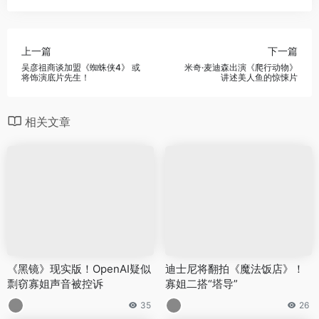
上一篇
下一篇
吴彦祖商谈加盟《蜘蛛侠4》 或
米奇·麦迪森出演《爬行动物》
将饰演底片先生！
讲述美人鱼的惊悚片
相关文章
《黑镜》现实版！OpenAI疑似
迪士尼将翻拍《魔法饭店》！
剽窃寡姐声音被控诉
寡姐二搭“塔导”
35
26