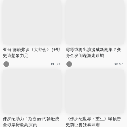
亚当·德赖弗谈《大都会》 狂野
霉霉或将出演漫威新剧集？变
史诗想象力足
身金发间谍游走赌城
33
57
侏罗纪助力！斯嘉丽·约翰逊成
《侏罗纪世界：重生》曝预告
全球票房最高演员
史前巨兽狂暴肆虐