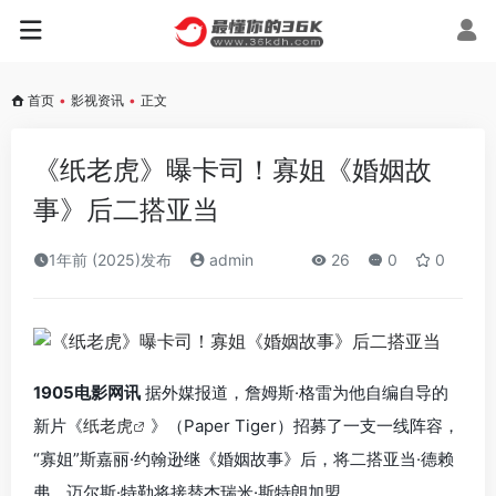
首页
•
影视资讯
•
正文
《纸老虎》曝卡司！寡姐《婚姻故
事》后二搭亚当
1年前 (2025)发布
admin
26
0
0
1905电影网讯
据外媒报道，詹姆斯·格雷为他自编自导的
新片《
纸老虎
》（Paper Tiger）招募了一支一线阵容，
“寡姐”斯嘉丽·约翰逊继《婚姻故事》后，将二搭亚当·德赖
弗，迈尔斯·特勒将接替杰瑞米·斯特朗加盟。