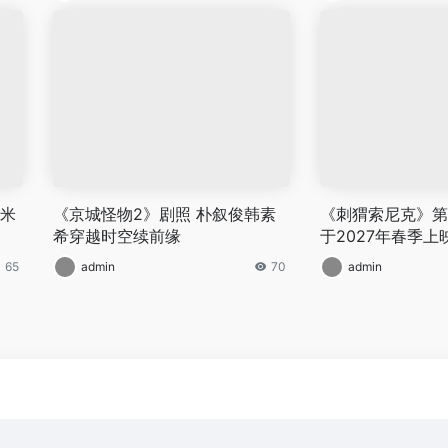
艾米
《京城怪物2》剧照 朴叙俊韩素
《刺猬索尼克》第
希穿越时空续前缘
于2027年春季上
65
admin
70
admin