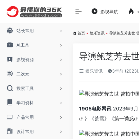
影视导航
站长常用
首页
•
娱乐资讯
•
导演鲍芝芳去世 
AI工具
导演鲍芝芳去世
影视资源
娱乐资讯
3年前 (2023
二次元
搜索工具
学习资料
1905电影网讯
2023年9
产品常用
》《荒雪》《
第一诱惑
设计常用