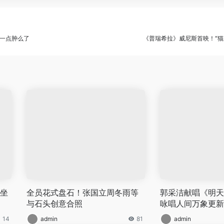
一点肿么了
《普瑞希拉》威尼斯首映！“猫
将坐
全员花式盘石！张国立周冬雨等
郭采洁献唱《明天
与石头创意合照
咏唱人间万象更新
14
admin
81
admin