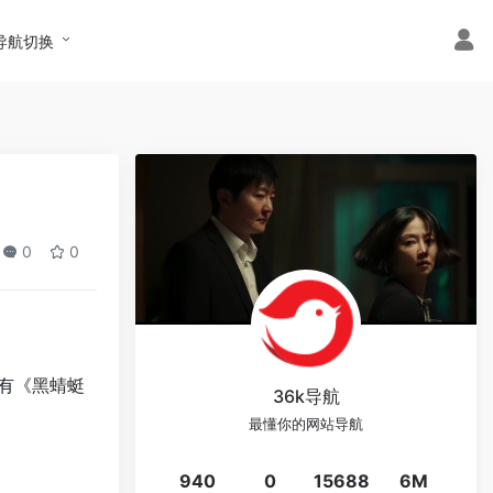
导航切换
0
0
有《
黑蜻蜓
36k导航
最懂你的网站导航
940
0
15688
6M