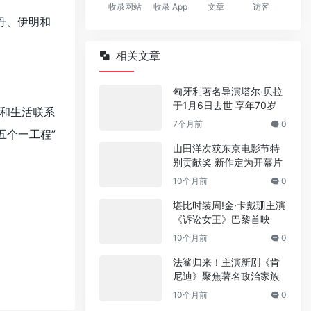
收录网站
收录 App
文章
访客
丹、伊明和
相关文章
匈牙利著名导演塔尔·贝拉
于1月6日去世 享年70岁
和生活联系
7个月前
0
五个一工程”
山田洋次获东京电影节特
别贡献奖 新作定为开幕片
10个月前
0
堪比时装周!金·卡戴珊主演
《诉讼女王》巴黎首映
10个月前
0
法鲨归来！主演新剧《肯
尼迪》聚焦著名政治家族
10个月前
0