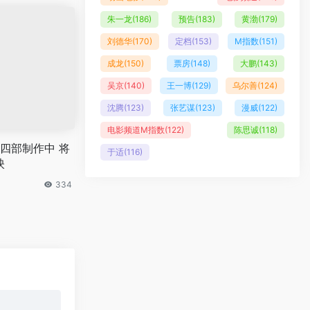
朱一龙
(186)
预告
(183)
黄渤
(179)
刘德华
(170)
定档
(153)
M指数
(151)
成龙
(150)
票房
(148)
大鹏
(143)
吴京
(140)
王一博
(129)
乌尔善
(124)
沈腾
(123)
张艺谋
(123)
漫威
(122)
电影频道M指数
(122)
陈思诚
(118)
四部制作中 将
于适
(116)
映
334