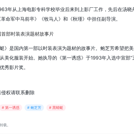
，1963年从上海电影专科学校毕业后来到上影厂工作，先后在汤晓
《革命军中马前卒》《牧马人》和《秋瑾》中
担任
副导演。
蜓》是国内第一部以时装表演为题材的故事片。鲍芝芳希望把美
从美化服装开始。她执导的《第一诱惑》于1993年入选中宣部“
优秀影片奖。
若侵权请联系删除
# 第一诱惑
# 鲍芝芳
# 黑蜻蜓
转载。