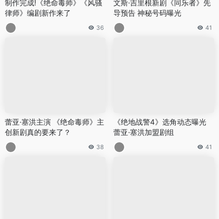
制作完成!《绝命毒师》《风骚
文斯·吉里根新剧《同乐者》先
律师》编剧新作来了
导预告 神秘号码曝光
36
41
蕾亚·塞洪主演 《绝命毒师》主
《绝地战警4》选角动态曝光
创新剧真的要来了？
蕾亚·塞洪加盟剧组
38
41