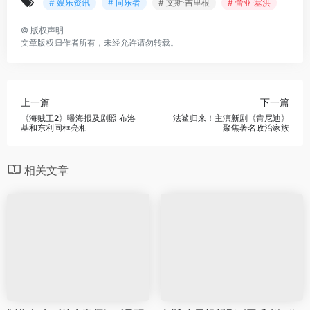
# 娱乐资讯
# 同乐者
# 文斯·吉里根
# 蕾亚·塞洪
©
版权声明
文章版权归作者所有，未经允许请勿转载。
上一篇
下一篇
《海贼王2》曝海报及剧照 布洛
法鲨归来！主演新剧《肯尼迪》
基和东利同框亮相
聚焦著名政治家族
相关文章