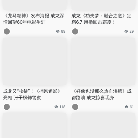
《龙马精神》发布海报 成龙深
成龙《功夫梦：融合之道》定
情回望60年电影生涯
档6.7 用拳回击霸凌！
89
29
成龙又“收徒”！《捕风追影》
《好像也没那么热血沸腾》成
亮相 张子枫饰警察
都路演 成龙惊喜现身
118
61