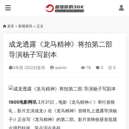
首页
•
影视资讯
•
正文
成龙透露《龙马精神》将拍第二部
导演杨子写剧本
3年前 (2023)发布
admin
76
0
0
1905电影网讯
3月31日，电影《
龙马精神
》举行首映
礼，影片主演
成龙
在《龙马精神》首映礼上透露导演
杨
子
正在写《龙马精神》的第二部。影片首映收获首批观
众强烈好评，笑点泪点并存。