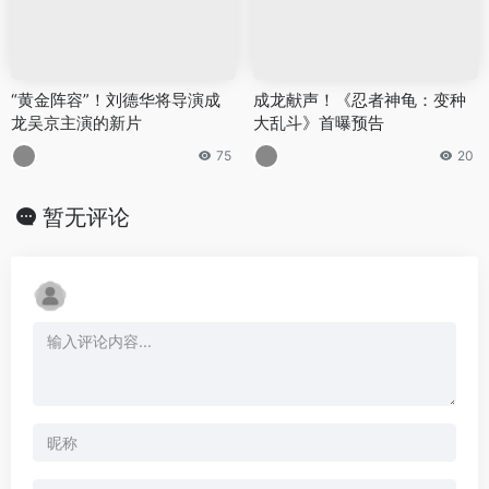
“黄金阵容”！刘德华将导演成
成龙献声！《忍者神龟：变种
龙吴京主演的新片
大乱斗》首曝预告
75
20
暂无评论