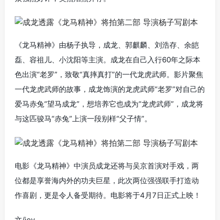
《龙马精神》由杨子执导，成龙、郭麒麟、刘浩存、余皑
磊、容祖儿、小沈阳等主演。
成龙在自己入行60年之际本
色出演“老罗”，致敬“真摔真打”的一代龙虎武师。影片
聚焦
一代龙虎武师的故事，成龙饰演的龙虎武师“老罗”对自己的
爱马赤兔“望
马成
龙
”，想培养它也成为“龙虎武师”，成龙将
与这匹骏马“赤兔”上演一段别样“父子情”。
电影《龙马精神》中演员成龙还将与吴京首演对手戏，两
位都是享誉海内外的功夫巨星，此次两位强强联手打造动
作喜剧，更是令人备受期待。电影将于4月7日正式上映！
文/joy