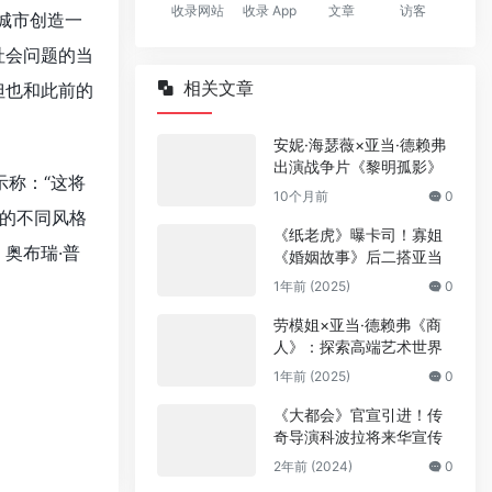
收录网站
收录 App
文章
访客
城市创造一
社会问题的当
相关文章
但也和此前的
安妮·海瑟薇×亚当·德赖弗
出演战争片《黎明孤影》
示称：“这将
10个月前
0
的不同风格
《纸老虎》曝卡司！寡姐
、奥布瑞·普
《婚姻故事》后二搭亚当
1年前 (2025)
0
劳模姐×亚当·德赖弗《商
人》：探索高端艺术世界
1年前 (2025)
0
《大都会》官宣引进！传
奇导演科波拉将来华宣传
2年前 (2024)
0