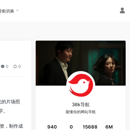
导航切换
0
0
光的片场照
36k导航
字。
最懂你的网站导航
资，制作成
940
0
15688
6M