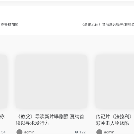
、克鲁格加盟
《遗传厄运》导演新片曝光 将拍
称
《教父》导演新片曝剧照 戛纳首
传记片《法拉利》
映以寻求发行方
彩冲击人物炫酷
54
admin
122
admin