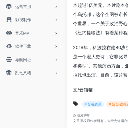
本超过1亿美元。本片剧本
运营常用
个乌托邦，这个企图被市长
影视制作
今世界，一个关于政治野心
《纽约提喻法》有着某种程
音乐MV
软件下载
2019年，科波拉在他8
是一个宏大史诗，它非比寻
导航网址
和类型”。其他演员方面，亚
乱七八糟
拉扎也出演。目前，该片暂
文/云猫猫
# 影视资讯
# 亚当·德赖
©
版权声明
文章版权归作者所有，未经允许请勿