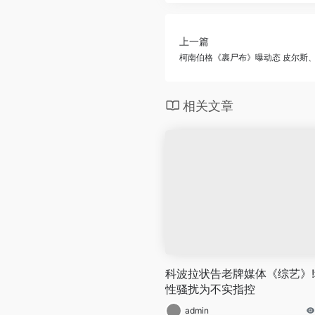
上一篇
柯南伯格《裹尸布》曝动态 皮尔斯
相关文章
科波拉状告老牌媒体《综艺》!
性骚扰为不实指控
admin