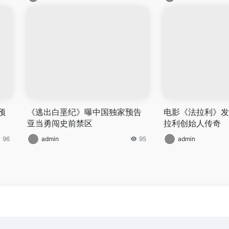
预
《逃出白垩纪》曝中国独家预告
电影《法拉利》发
亚当勇闯史前禁区
拉利创始人传奇
96
admin
95
admin