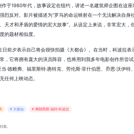
创作于1980年代，故事设定在纽约，讲述一名建筑师企图在这座
强烈反对。影片被描述为“罗马的命运映射在一个无法解决自身
、天才和矛盾的爱情的宏大故事”。从设定上来说，非常宏大，
度的题材相似度。
0岁生日前夕表示自己将会很快拍摄《大都会》。在当时，科波拉表
常，它将拥有庞大的演员阵容，也将用到我多年电影创作所尝试
当·德赖弗、福里斯特·惠特克、劳伦斯·菲什伯恩、乔恩·沃伊特
无任何上映动态。
弗
# 大都会
# 弗朗西斯·福特·科波拉
转载。