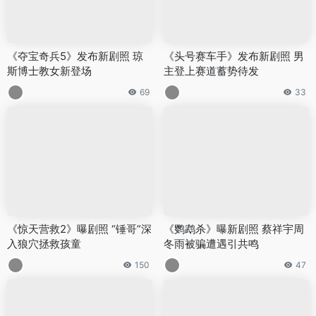
《夺宝奇兵5》发布新剧照 琼
《头号赛车手》发布新剧照 男
斯博士教女新登场
主登上赛道蓄势待发
69
33
《惊天营救2》曝剧照 “锤哥”深
《鹦鹉杀》曝新剧照 蔡祥宇周
入狼穴拯救孩童
冬雨被骗遭遇引共鸣
150
47