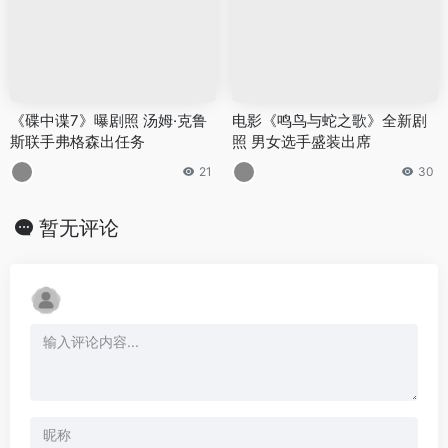
《碟中谍7》曝剧照 汤姆·克鲁
电影《鸣鸟与蛇之歌》全新剧
斯联手弗格森出任务
照 男女选手盛装出席
21
30
暂无评论