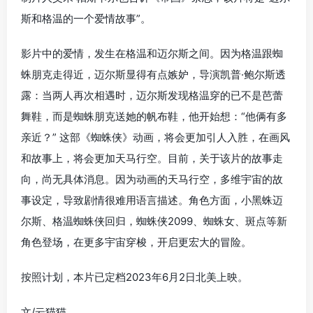
斯和格温的一个爱情故事”。
影片中的爱情，发生在格温和迈尔斯之间。因为格温跟蜘
蛛朋克走得近，迈尔斯显得有点嫉妒，导演凯普·鲍尔斯透
露：当两人再次相遇时，迈尔斯发现格温穿的已不是芭蕾
舞鞋，而是蜘蛛朋克送她的帆布鞋，他开始想：“他俩有多
亲近？” 这部《蜘蛛侠》动画，将会更加引人入胜，在画风
和故事上，将会更加天马行空。目前，关于该片的故事走
向，尚无具体消息。因为动画的天马行空，多维宇宙的故
事设定，导致剧情很难用语言描述。角色方面，小黑蛛迈
尔斯、格温蜘蛛侠回归，蜘蛛侠2099、蜘蛛女、斑点等新
角色登场，在更多宇宙穿梭，开启更宏大的冒险。
按照计划，本片已定档2023年6月2日北美上映。
文/云猫猫