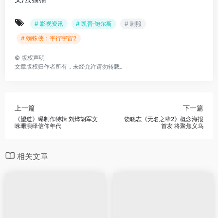
# 影视资讯
# 凯普·鲍尔斯
# 剧照
# 蜘蛛侠：平行宇宙2
©
版权声明
文章版权归作者所有，未经允许请勿转载。
上一篇
下一篇
《望道》曝制作特辑 刘烨胡军文
饶晓志《无名之辈2》概念海报
咏珊演绎信仰年代
首发 将聚焦义乌
相关文章