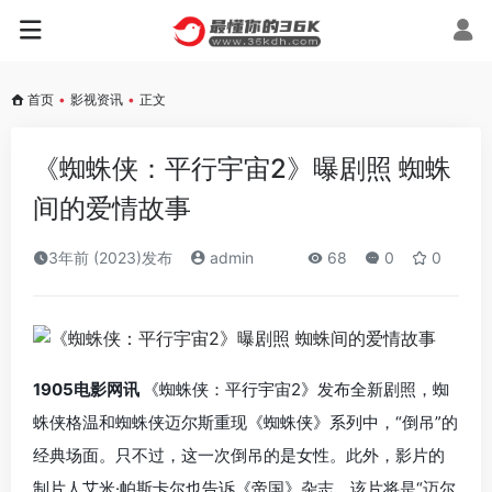
首页
•
影视资讯
•
正文
《蜘蛛侠：平行宇宙2》曝剧照 蜘蛛
间的爱情故事
3年前 (2023)发布
admin
68
0
0
1905电影网讯
《蜘蛛侠：平行宇宙2》发布全新剧照，蜘
蛛侠格温和蜘蛛侠迈尔斯重现《蜘蛛侠》系列中，“倒吊”的
经典场面。只不过，这一次倒吊的是女性。此外，影片的
制片人艾米·帕斯卡尔也告诉《帝国》杂志，该片将是“迈尔