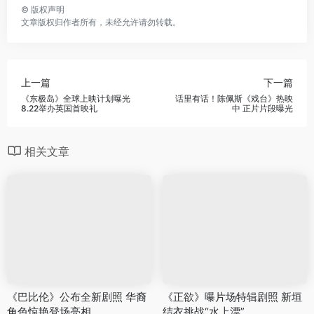
©
版权声明
文章版权归作者所有，未经允许请勿转载。
上一篇
下一篇
《东极岛》全球上映计划曝光
话里有话！陈佩斯《戏台》热映
8.22举办英国首映礼
中 正片片段曝光
相关文章
《巴比伦》公布全新剧照 华裔
《正欲》曝片场特辑剧照 新垣
角色惊艳登场亮相
结衣挑战“水上漂”