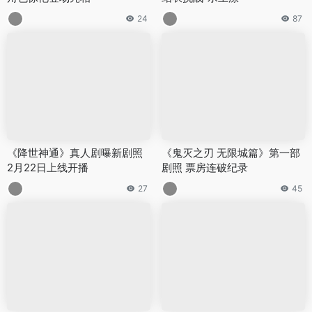
24
87
《降世神通》真人剧曝新剧照
《鬼灭之刃 无限城篇》第一部
2月22日上线开播
剧照 票房连破纪录
27
45