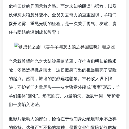
危机四伏的异国营救之路。面对未知的阴谋与强敌，以及
伙伴灰太狼意外变小、全员失去奇力的重重困境，羊狼们
拨开迷雾、重见光明的征程，是一次关于勇气、友谊、责
任与团结的深刻成长教育！
当承载希望的光之大陆被黑暗笼罩，守护者们明知前路艰
险，依然选择挺身而出，这份挺身而出的担当照亮了冒险
的起点。然而，旅途的挑战远超想象。神秘敌人设下陷
阱，守护者们力量尽失——灰太狼意外缩成“宝宝”形态，羊
羊们集体“猫化”。形态剧变、力量消失、强敌环伺，守护者
们一度陷入迷茫。
但影片最动人的部分，恰恰在于他们身处绝境却永不放弃
的坚持。这份百折不挠的精神，是贯穿他们冒险始终的核