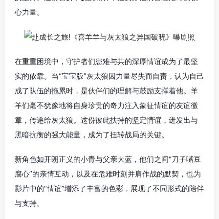
心力量。
在重重困境中，守护者们患难与共的深厚情谊成为了最坚
实的依靠。当“宝宝版”灰太狼因力量尽失而自责，认为自己
成了队伍的拖累时，是伙伴们的理解与鼓励支撑着他。羊
羊们毫不犹豫地将自身珍贵的奇力注入象征情谊的友谊徽
章，传递给灰太狼。
这份彼此扶持的坚定情谊，迸发出与
黑暗抗衡的强大能量，成为了扭转战局的
关
键
。
新角色如开朗正义的小青与父亲大蓝，他们之间“刀子嘴豆
腐心”的亲情互动，以及在危难时刻并肩作战的默契，也为
影片中的“情谊”增添了丰富的色彩，展现了不同形式的陪伴
与支持。