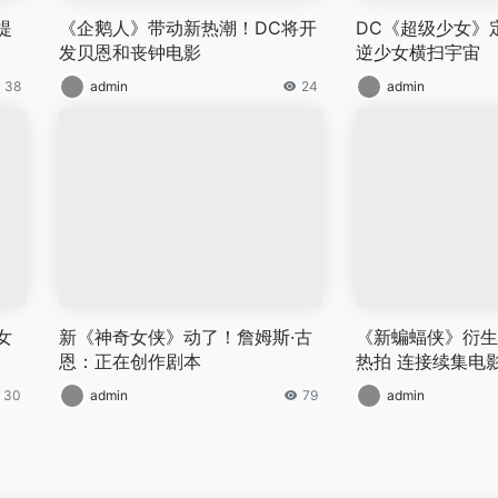
提
《企鹅人》带动新热潮！DC将开
DC《超级少女》定
发贝恩和丧钟电影
逆少女横扫宇宙
38
admin
24
admin
女
新《神奇女侠》动了！詹姆斯·古
《新蝙蝠侠》衍生
恩：正在创作剧本
热拍 连接续集电
30
admin
79
admin