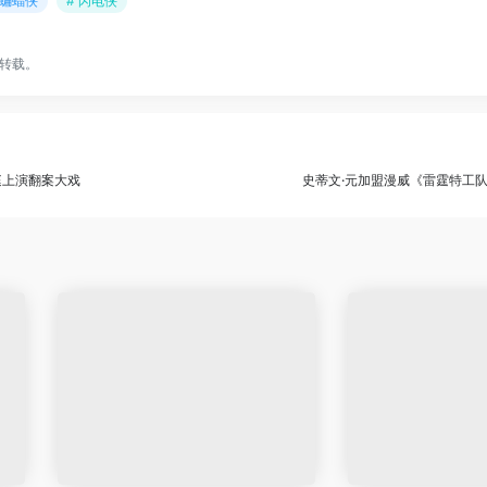
 蝙蝠侠
# 闪电侠
转载。
庭上演翻案大戏
史蒂文·元加盟漫威《雷霆特工队