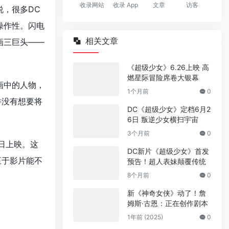
收录网站
收录 App
文章
访客
说，很多DC
操作性。闪电
相关文章
画三巨头——
《超级少女》6.26上映 高
燃星际冒险席卷大银幕
画中的人物，
1个月前
0
并没有想要将
DC《超级少女》定档6月2
6日 叛逆少女横扫宇宙
3个月前
0
6日上映。这
DC新片《超级少女》首发
至于影片能不
预告！超人表妹颠覆传统
8个月前
0
新《神奇女侠》动了！詹
姆斯·古恩：正在创作剧本
1年前 (2025)
0