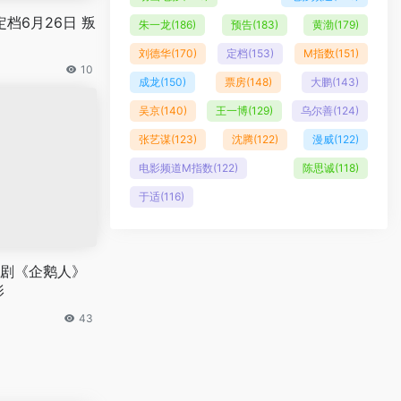
档6月26日 叛
朱一龙
(186)
预告
(183)
黄渤
(179)
刘德华
(170)
定档
(153)
M指数
(151)
10
成龙
(150)
票房
(148)
大鹏
(143)
吴京
(140)
王一博
(129)
乌尔善
(124)
张艺谋
(123)
沈腾
(122)
漫威
(122)
电影频道M指数
(122)
陈思诚
(118)
于适
(116)
剧《企鹅人》
影
43