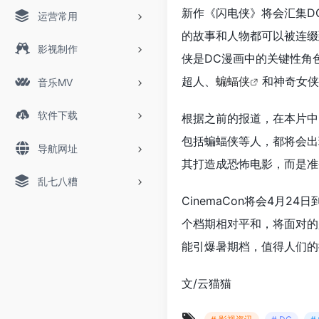
新作《闪电侠》将会汇集D
运营常用
的故事和人物都可以被连缀
影视制作
侠是DC漫画中的关键性角
超人、
蝙蝠侠
和神奇女侠
音乐MV
软件下载
根据之前的报道，在本片中
包括蝙蝠侠等人，都将会出
导航网址
其打造成恐怖电影，而是准
乱七八糟
CinemaCon将会4月2
个档期相对平和，将面对的
能引爆暑期档，值得人们的
文/云猫猫