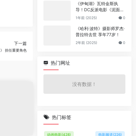
《伊甸湖》瓦特金斯执
导！DC反派电影《泥面
人》
1年前 (2025)
0
《哈利·波特》摄影师罗杰·
普拉特去世 享年77岁！
2年前 (2025)
0
下一篇
》 担任重要角色
热门网址
没有数据！
热门标签
动画电影
(428)
电影频道
(226)