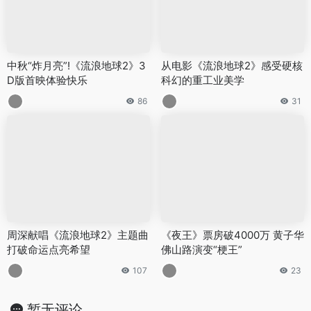
中秋“炸月亮”!《流浪地球2》3
从电影《流浪地球2》感受硬核
D版首映体验快乐
科幻的重工业美学
86
31
周深献唱《流浪地球2》主题曲
《夜王》票房破4000万 黄子华
打破命运点亮希望
佛山路演变“梗王”
107
23
暂无评论