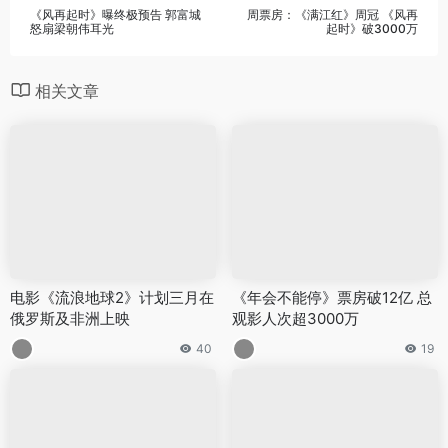
《风再起时》曝终极预告 郭富城
周票房：《满江红》周冠 《风再
怒扇梁朝伟耳光
起时》破3000万
相关文章
电影《流浪地球2》计划三月在
《年会不能停》票房破12亿 总
俄罗斯及非洲上映
观影人次超3000万
40
19