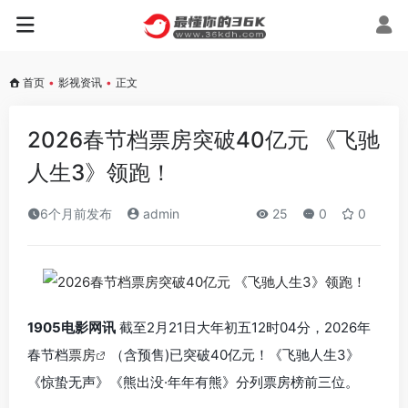
首页
•
影视资讯
•
正文
2026春节档票房突破40亿元 《飞驰
人生3》领跑！
6个月前发布
admin
25
0
0
1905电影网讯
截至2月21日大年初五12时04分，2026年
春节档
票房
（含预售)已突破40亿元！《飞驰人生3》
《惊蛰无声》《熊出没·年年有熊》分列票房榜前三位。