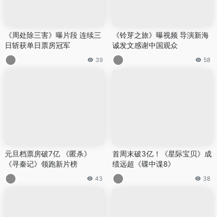
《周处除三害》曝片段 连续三
《铃芽之旅》曝视频 导演新海
日斩获单日票房冠军
诚发文感谢中国观众
39
58
元旦档票房破7亿 《匿杀》
首周末破3亿！《星际宝贝》成
《寻秦记》领跑新片榜
绩远超《碟中谍8》
43
38