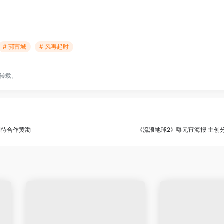
# 郭富城
# 风再起时
转载。
期待合作黄渤
《流浪地球2》曝元宵海报 主创