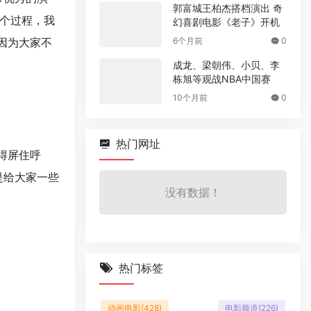
郭富城王柏杰搭档演出 奇
个过程，我
幻喜剧电影《老子》开机
因为大家不
6个月前
0
成龙、梁朝伟、小贝、李
栋旭等观战NBA中国赛
10个月前
0
热门网址
得屏住呼
是给大家一些
没有数据！
热门标签
动画电影
(428)
电影频道
(226)