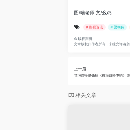
图/喵老师 文/幺鸡
# 影视资讯
# 梁朝伟
©
版权声明
文章版权归作者所有，未经允许请勿
上一篇
导演自曝借钱拍《拨浪鼓咚咚响》 
相关文章