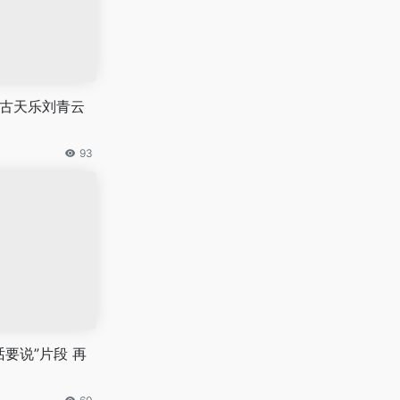
 古天乐刘青云
93
要说”片段 再