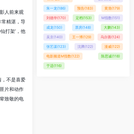
朱一龙
(186)
预告
(183)
黄渤
(179)
影人前来观
刘德华
(170)
定档
(153)
M指数
(151)
非常精湛，导
成龙
(150)
票房
(148)
大鹏
(143)
仙打架’，他
吴京
(140)
王一博
(129)
乌尔善
(124)
张艺谋
(123)
沈腾
(122)
漫威
(122)
电影频道M指数
(122)
陈思诚
(118)
于适
(116)
情，不是喜爱
匪片和动作
辈致敬的电