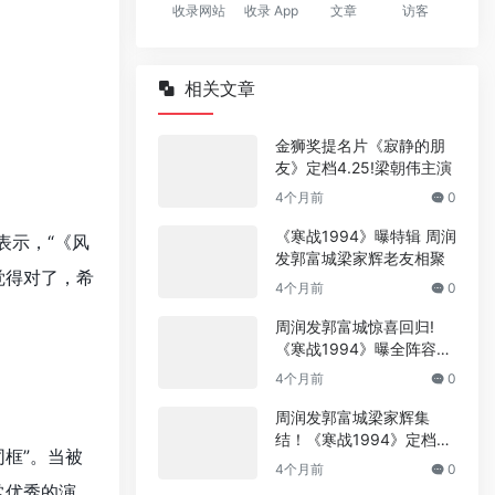
收录网站
收录 App
文章
访客
相关文章
金狮奖提名片《寂静的朋
友》定档4.25!梁朝伟主演
4个月前
0
《寒战1994》曝特辑 周润
表示，“《风
发郭富城梁家辉老友相聚
觉得对了，希
4个月前
0
周润发郭富城惊喜回归!
《寒战1994》曝全阵容海
报
4个月前
0
周润发郭富城梁家辉集
结！《寒战1994》定档五
框”。当被
一
4个月前
0
常优秀的演