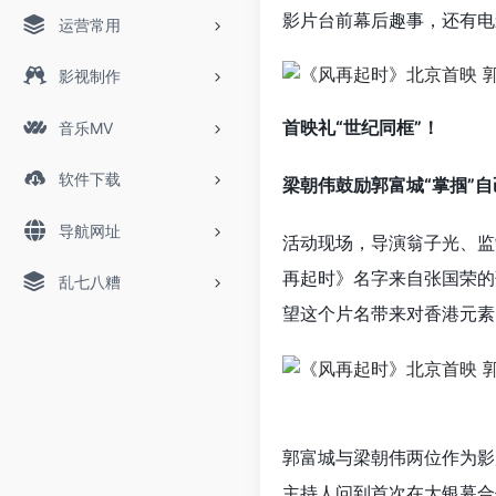
影片台前幕后趣事，还有电
运营常用
影视制作
首映礼“世纪同框”！
音乐MV
软件下载
梁朝伟鼓励郭富城“掌掴”
导航网址
活动现场，导演翁子光、监
再起时》名字来自张国荣的
乱七八糟
望这个片名带来对香港元素
郭富城与梁朝伟两位作为影
主持人问到首次在大银幕合