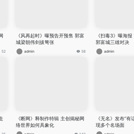
网
《风再起时》曝预告开预售 郭富
《扫毒3》曝海报
城梁朝伟剑拔弩张
郭富城三雄对决
52
admin
58
admin
走
《断网》释制作特辑 主创揭秘网
《无名》发布“有话
络世界如何具象化
现多个名场面