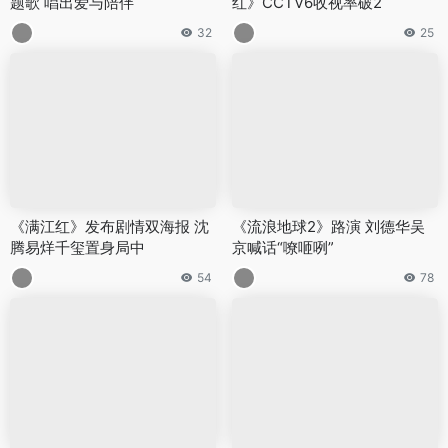
题歌 唱出爱与陪伴
红》CCTV6收视率破2
32
25
《满江红》发布剧情双海报 沈
《流浪地球2》路演 刘德华吴
腾易烊千玺置身局中
京喊话“嘹咂咧”
54
78