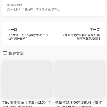
©
版权声明
文章版权归作者所有，未经允许请勿转载。
上一篇
下一篇
《人生路不熟》定档!乔杉范丞丞
《天龙八部之乔峰传》获好评 稳
化身“冤种岳婿”
居东南亚票房前列
相关文章
刘欢倾情演绎《流浪地球2》主
热情不减！张艺谋电影《满江