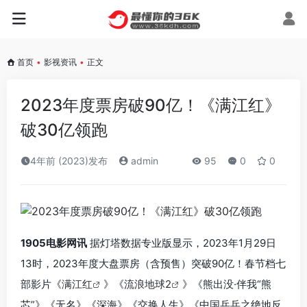
首页
•
影视资讯
•
正文
2023年度票房破90亿！《满江红》
破30亿领跑
4年前 (2023)发布
admin
95
0
0
1905电影网讯
据灯塔数据专业版显示，2023年1月29日
13时，2023年度大盘票房（含预售）突破90亿！春节档七
部影片《
满江红
》《
流浪地球2
》《熊出没·伴我“熊
芯”》《无名》《深海》《交换人生》《中国乒乓之绝地反