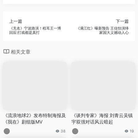
上一篇
下一篇
《无名》宁波路演！程耳王一博
《满江红》曝新预告 王佳怡演绎
回应:打戏都是真打
家国大义撼动人心
相关文章
《流浪地球2》发布特制海报及
《谈判专家》海报 刘青云吴镇
《我在》剧组版MV
宇双强对话风云暗起
38
19