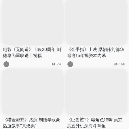
电影《无间道》上映20周年 刘
《金手指》上映 梁朝伟刘德华
德华为重映送上祝福
追逃15年揭资本内幕
24
146
《猎金游戏》路演 刘德华欧豪
《巨齿鲨2》曝角色特辑 吴京
热血叙事“真燃爽”
跳直升机深海斗章鱼