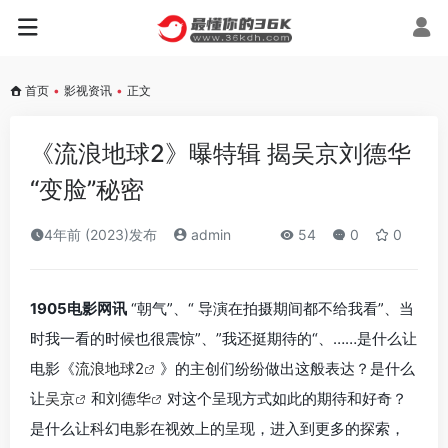
首页
•
影视资讯
•
正文
《流浪地球2》曝特辑 揭吴京刘德华
“变脸”秘密
4年前 (2023)发布
admin
54
0
0
1905电影网讯
“朝气”、“ 导演在拍摄期间都不给我看”、当
时我一看的时候也很震惊”、”我还挺期待的“、……是什么让
电影《
流浪地球2
》的主创们纷纷做出这般表达？是什么
让
吴京
和
刘德华
对这个呈现方式如此的期待和好奇？
是什么让科幻电影在视效上的呈现，进入到更多的探索，