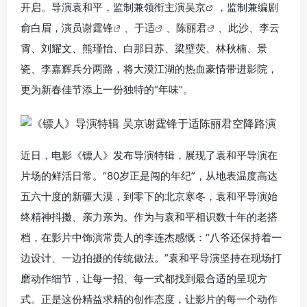
开启。导演袁和平，监制兼领衔主演
吴京
，监制兼编剧
俞白眉，演员
谢霆锋
、
于适
、
陈丽君
、此沙、李云
霄、刘耀文、熊瑾怡、白那日苏、梁壁荧、林秋楠、景
瓷、李嘉辉兵分两路，将大漠江湖的热血豪情带进影院，
更为新春佳节添上一份独特的“年味”。
近日，电影《镖人》发布导演特辑，展现了袁和平导演在
片场的鲜活日常。“80岁正是闯的年纪”，从地表温度高达
五六十度的新疆大漠，到零下的北京寒冬，袁和平导演始
终精神抖擞、亲力亲为。作为与袁和平相识数十年的老搭
档，在影片中饰演常贵人的李连杰感慨：“八爷还保持着一
边设计、一边拍摄的传统做法。”袁和平导演坚持在现场打
磨动作细节，让每一招、每一式都找到最合适的呈现方
式。正是这份精益求精的创作态度，让影片的每一个动作