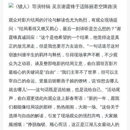
观众对影片结局的讨论与解读也尤为热烈，有观众现场提
问：“结局看得又燃又戳心，最后一刻谛听是怎么想的？”谢
霆锋真诚回应：“这个是他希望的一个结果，他觉得这是真
正的放兄弟走，但是我也要尽力去追你。”一句话道尽这对
宿敌纠缠半生的羁绊与释然，引得现场掌声不断，不少观
众为之动容。谈及整部电影的结局立意，俞白眉坦言影片
最核心的关键词是“自由”：“我们主宰不了世界，但可以主
宰自己的命运。竖最后斩断燕子娘的镣铐，说‘你想去哪儿
就去哪儿’——这句话既是说给她，也是说给自己。”活动尾
声，俞白眉更借此向观众送上新春寄语：“新的一年，愿我
们都能像结局说的那样，热热闹闹，大闹一场。”这份关于
选择与自由的解读，引发了现场观众的强烈共鸣，大家频
频感慨：“挣脱枷锁、顺心而活，这正是江湖儿女最动人的