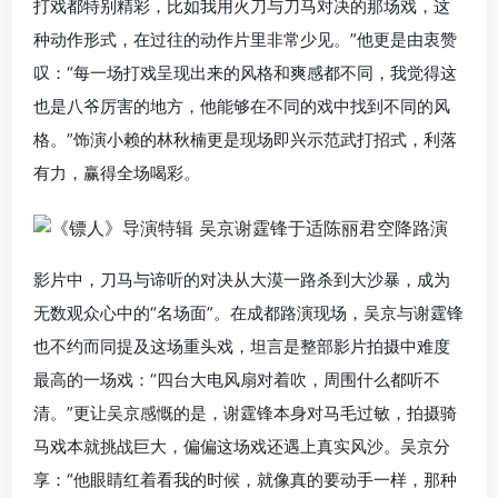
打戏都特别精彩，比如我用火刀与刀马对决的那场戏，这
种动作形式，在过往的动作片里非常少见。”他更是由衷赞
叹：“每一场打戏呈现出来的风格和爽感都不同，我觉得这
也是八爷厉害的地方，他能够在不同的戏中找到不同的风
格。”饰演小赖的林秋楠更是现场即兴示范武打招式，利落
有力，赢得全场喝彩。
影片中，刀马与谛听的对决从大漠一路杀到大沙暴，成为
无数观众心中的“名场面”。在成都路演现场，吴京与谢霆锋
也不约而同提及这场重头戏，坦言是整部影片拍摄中难度
最高的一场戏：“四台大电风扇对着吹，周围什么都听不
清。”更让吴京感慨的是，谢霆锋本身对马毛过敏，拍摄骑
马戏本就挑战巨大，偏偏这场戏还遇上真实风沙。吴京分
享：“他眼睛红着看我的时候，就像真的要动手一样，那种