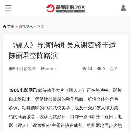
首页
•
影视资讯
•
正文
《镖人》导演特辑 吴京谢霆锋于适
陈丽君空降路演
5个月前发布
admin
24
0
0
1905电影网讯
武侠动作大片《
镖人
》正在热映中。影片
自上映以来，凭借硬核带感的动作场面、鲜活立体的角色
群像、独具韵味的中式武侠美学，以及一众武侠人倾力集
结的满满诚意，收获无数好评，口碑一路“镖”升！近日，电
影《镖人》“镖送福来”主题路演在成都、杭州两地同步火热