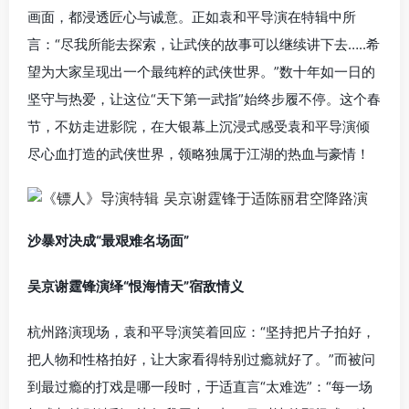
画面，都浸透匠心与诚意。正如袁和平导演在特辑中所
言：“尽我所能去探索，让武侠的故事可以继续讲下去…..希
望为大家呈现出一个最纯粹的武侠世界。”数十年如一日的
坚守与热爱，让这位“天下第一武指”始终步履不停。这个春
节，不妨走进影院，在大银幕上沉浸式感受袁和平导演倾
尽心血打造的武侠世界，领略独属于江湖的热血与豪情！
沙暴对决成“最艰难名场面”
吴京谢霆锋演绎“恨海情天”宿敌情义
杭州路演现场，袁和平导演笑着回应：“坚持把片子拍好，
把人物和性格拍好，让大家看得特别过瘾就好了。”而被问
到最过瘾的打戏是哪一段时，于适直言“太难选”：“每一场