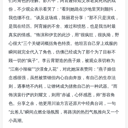
们对角色的理解。影片中，阿育娅得知父亲老莫死讯的戏
份，不少观众表示看哭了：“看到她跪在沙地里哭到颤抖，
我也绷不住。”谈及这场戏，陈丽君分享：“那不只是演戏，
是我在经历。阿育娅的不舍、难过和愤怒，也是我当时最
真实的情感。”饰演和伊玄的此沙，用“很疯狂，很执拗，野
心很大”三个关键词概括角色特质。他坦言自己穿上戏服的
瞬间就完全代入了角色，仿佛已经成为了那个为了目标不
顾一切的“疯子”。李云霄塑造的燕子娘，被观众亲切称为
“江南小辣椒”“沙漠食人花”，对此她深表赞同：“燕子娘信
念感很强，虽然被禁锢但内心自由奔放，有自己的生存法
则，遇事绝不内耗，让镣铐成为拯救自己的一种武器。”而
饰演裴行俨的刘耀文，则用“赤诚，心怀感恩，帅”形容角
色。分享之余，他更用川渝方言还原片中经典台词，一句
“幺爸儿”瞬间点燃全场氛围，将路演的热烈气氛推向又一个
小高潮。