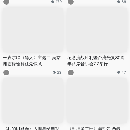
179
36
王嘉尔唱《镖人》主题曲 吴京
纪念抗战胜利暨台湾光复80周
谢霆锋诠释江湖快意
年两岸音乐会7.7举行
23
47
《我的阿勒泰》入围戛纳电视
《封神第二部》曝预告 西岐、