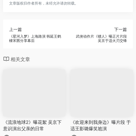
文章版权归作者所有，未经允许请勿转载。
上一篇
下一篇
《星河入梦》上海路演 韩延王鹤
武侠动作片《镖人》曝正片片段
棣宋茜分享幕后
吴京于适火刃交锋
相关文章
《流浪地球2》曝花絮 吴京下
《欢迎来到我身边》曝片段 于
意识演出父亲的日常
适王影璐爆笑尬演