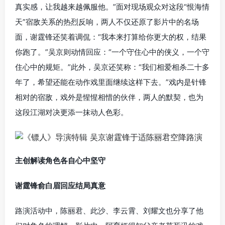
真实感，让我越来越佩服他。”面对现场观众对这段“恨海情
天”宿敌关系的热烈反响，两人不仅还原了影片中的名场
面，谢霆锋还笑着调侃：“我本来打算给你更大的权，结果
你跑了。”吴京则动情回应：“一个守住心中的侠义，一个守
住心中的规矩。”此外，吴京还笑称：“我们相爱相杀二十多
年了，希望还能在动作戏里面继续这样下去。”戏内是针锋
相对的宿敌，戏外是惺惺相惜的伙伴，两人的默契，也为
这段江湖对决更添一抹动人色彩。
主创解读角色各自心中坚守
谢霆锋俞白眉回应结局真意
路演活动中，陈丽君、此沙、李云霄、刘耀文也分享了他