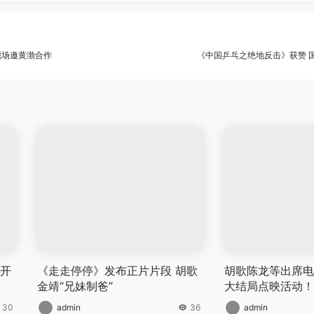
现场邀黄渤合作
《中国乒乓之绝地反击》获赞 
揭开
《走走停停》发布正片片段 胡歌
胡歌陈龙等出席电
金靖“兄妹制爸”
大结局点映活动！
30
admin
36
admin