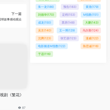
朱一龙
(186)
预告
(183)
黄渤
(179)
下一篇
刘德华
(170)
定档
(153)
M指数
(151)
国球故事感动观众
成龙
(150)
票房
(148)
大鹏
(143)
吴京
(140)
王一博
(129)
乌尔善
(124)
沈腾
(123)
张艺谋
(123)
漫威
(122)
电影频道M指数
(122)
陈思诚
(118)
于适
(116)
视剧《繁花》
87