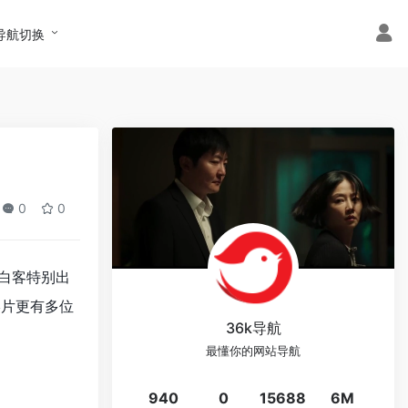
导航切换
0
0
白客特别出
影片更有多位
36k导航
最懂你的网站导航
940
0
15688
6M