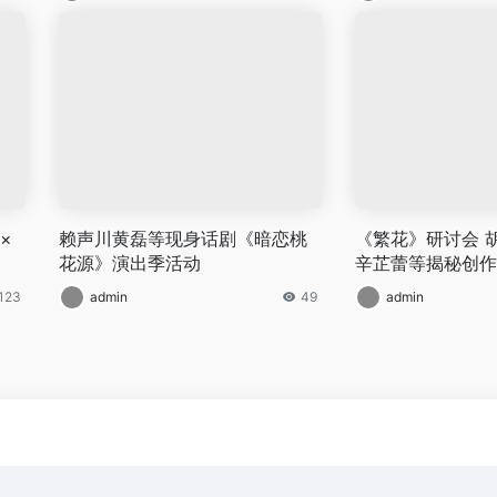
×
赖声川黄磊等现身话剧《暗恋桃
《繁花》研讨会 
花源》演出季活动
辛芷蕾等揭秘创作
123
admin
49
admin