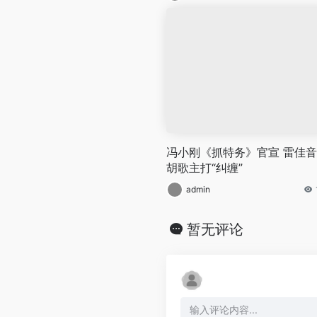
冯小刚《抓特务》官宣 雷佳音
胡歌主打“纠缠”
admin
暂无评论