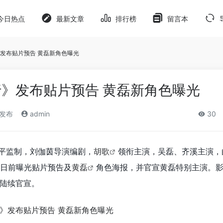
今日热点
最新文章
排行榜
留言本
发布贴片预告 黄磊新角色曝光
》发布贴片预告 黄磊新角色曝光
)发布
admin
30
平监制，刘伽茵导演编剧，
胡歌
领衔主演，吴磊、齐溪主演，
日前曝光贴片预告及
黄磊
角色海报，并官宣黄磊特别主演。
陆续官宣。