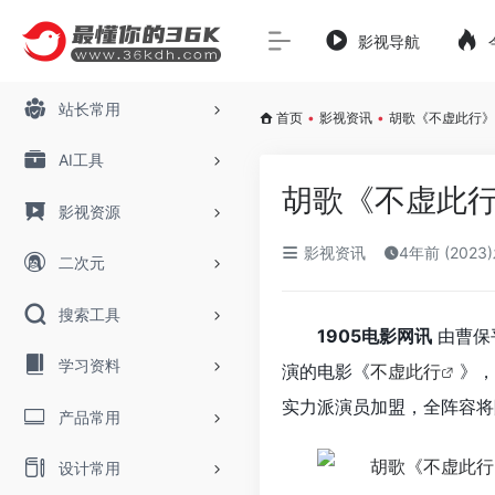
影视导航
站长常用
首页
•
影视资讯
•
胡歌《不虚此行》
AI工具
胡歌《不虚此行
影视资源
影视资讯
4年前 (2023
二次元
搜索工具
1905电影网讯
由曹保
学习资料
演的电影《
不虚此行
》，
实力派演员加盟，全阵容将
产品常用
设计常用