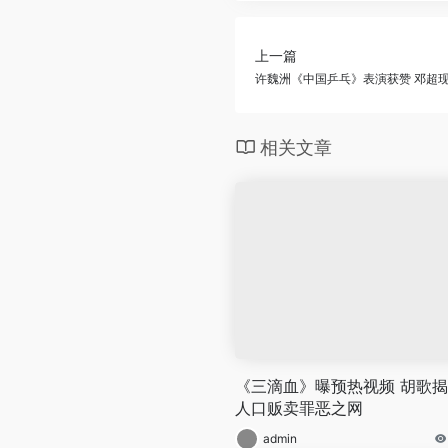
上一篇
许魏洲《中国乒乓》表演获赞 邓超
相关文章
《三滴血》曝预热视频 胡歌
人口贩卖罪恶之网
admin