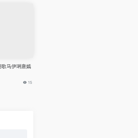
胡歌马伊琍唐嫣
15