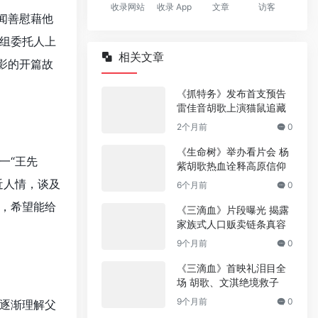
收录网站
收录 App
文章
访客
闻善慰藉他
组委托人上
相关文章
影的开篇故
《抓特务》发布首支预告
雷佳音胡歌上演猫鼠追藏
2个月前
0
《生命树》举办看片会 杨
一“王先
紫胡歌热血诠释高原信仰
近人情，谈及
6个月前
0
，希望能给
《三滴血》片段曝光 揭露
家族式人口贩卖链条真容
9个月前
0
《三滴血》首映礼泪目全
场 胡歌、文淇绝境救子
9个月前
0
逐渐理解父