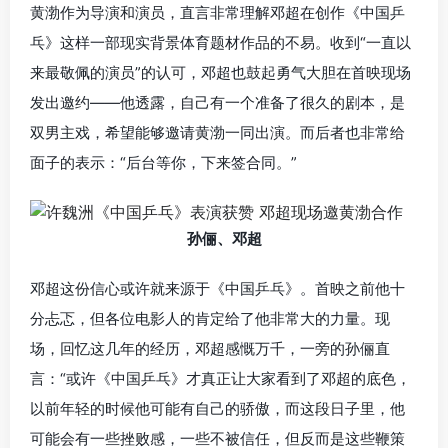
黄渤作为导演和演员，直言非常理解邓超在创作《中国乒
乓》这样一部现实背景体育题材作品的不易。收到“一直以
来最敬佩的演员”的认可，邓超也鼓起勇气大胆在首映现场
发出邀约——他透露，自己有一个准备了很久的剧本，是
双男主戏，希望能够邀请黄渤一同出演。而后者也非常给
面子的表示：“后台等你，下来签合同。”
孙俪、邓超
邓超这份信心或许就来源于《中国乒乓》。首映之前他十
分忐忑，但各位电影人的肯定给了他非常大的力量。现
场，回忆这几年的经历，邓超感慨万千，一旁的孙俪直
言：“或许《中国乒乓》才真正让大家看到了邓超的底色，
以前年轻的时候他可能有自己的骄傲，而这段日子里，他
可能会有一些挫败感，一些不被信任，但反而是这些鞭策