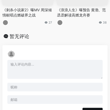
《刺杀小说家2》曝MV 周深倾
《浪浪人生》曝预告 黄渤、范
情献唱点燃破界之战
丞丞解读高燃龙舟赛
27
38
暂无评论