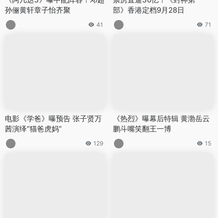
孙俪黄轩章子怡齐聚
部》香港定档9月28日
41
71
电影《学爸》曝预告 张子贤万
《热烈》曝幕后特辑 黄渤岳云
茜演绎“猫爸虎妈”
鹏斗嘴笑翻王一博
129
15