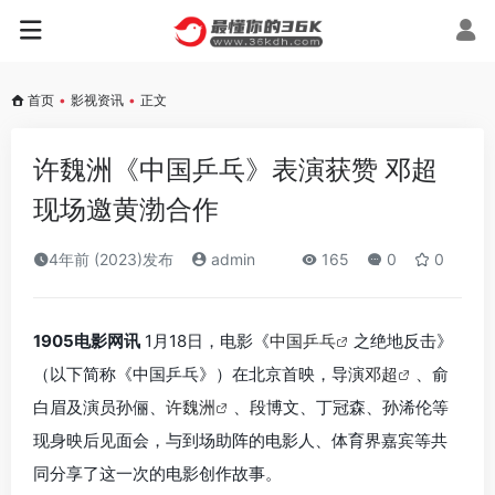
首页
•
影视资讯
•
正文
许魏洲《中国乒乓》表演获赞 邓超
现场邀黄渤合作
4年前 (2023)发布
admin
165
0
0
1905电影网讯
1月18日，电影《
中国乒乓
之绝地反击》
（以下简称《中国乒乓》）在北京首映，导演
邓超
、俞
白眉及演员孙俪、
许魏洲
、段博文、丁冠森、孙浠伦等
现身映后见面会，与到场助阵的电影人、体育界嘉宾等共
同分享了这一次的电影创作故事。