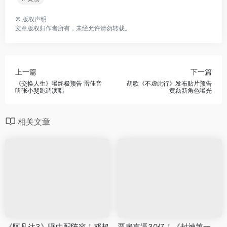
©
版权声明
文章版权归作者所有，未经允许请勿转载。
上一篇
下一篇
《交换人生》曝终极预告 雷佳音
胡歌《不虚此行》发布贴片预告
听张小斐跑调演唱
黄磊新角色曝光
相关文章
《阿凡达3》曝中配阵容！邓超
票房直逼30亿！《封神第一